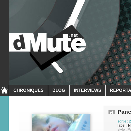
CHRONIQUES
BLOG
INTERVIEWS
REPORT
Panc
sortie :
2
label :
N
style :
Po