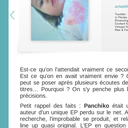
achat/t
Tracklist :
1/ Florid
(Featurin
Cooked 6/ 
Vinegar 9
Rise & Fa
Est-ce qu’on l’attendait vraiment ce se
Est ce qu’on en avait vraiment envie ? C
peut se poser après plusieurs écoutes d
titres… Pourquoi ? On s’y penche plus 
précisions.
Petit rappel des faits :
Panchiko
était 
auteur d’un unique EP perdu sur le net.
recherche, l’improbable se produit, et r
line up quasi original. L’EP en question 