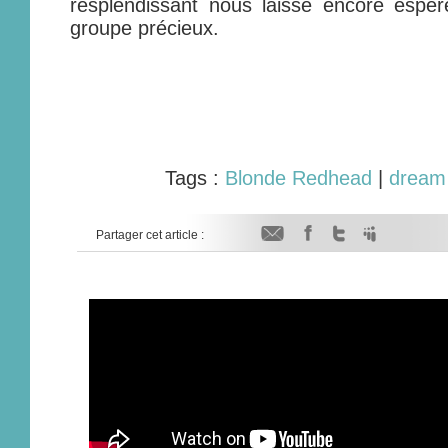
resplendissant nous laisse encore espér
groupe précieux.
Tags :
Blonde Redhead
|
dream
Partager cet article :