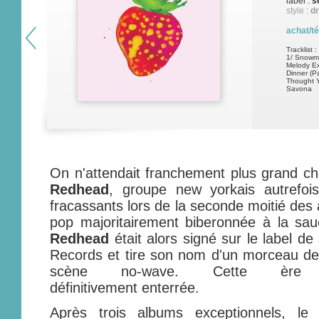
label :
s
style :
dr
achat/t
Tracklist :
1/ Snowma
Melody Ex
Dinner (Pa
Thought Y
Savona
On n'attendait franchement plus grand c
Redhead
, groupe new yorkais autrefoi
fracassants lors de la seconde moitié des
pop majoritairement biberonnée à la sa
Redhead
était alors signé sur le label de
Records et tire son nom d'un morceau d
scène no-wave. Cette ère s
définitivement enterrée.
Après trois albums exceptionnels, le 