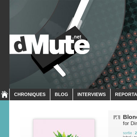
CHRONIQUES
BLOG
INTERVIEWS
REPORT
Blon
for Di
sortie :
2