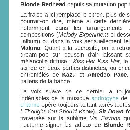
Blonde Redhead
depuis sa mutation pop f
La fraise a ici remplacé le citron, plus de 
pourrait-on dire, même si cette dernièr
notamment dans les arrangements se
compositions (
Melody Experiment
ci-dess
l'album) ou dans la voix sensuellement fé
Makino
. Quant à la sucrosité, on la retr
dream-pop sur coussin d'air laissant s
mélancolie diffuse :
Kiss Her Kiss Her
, l
scindé en deux parties distinctes, ou en
entremêlés de
Kazu
et
Amedeo Pace
,
italiens de la bande.
La voix suave de ce dernier a toujou
indéniables de la musique
androgyne
de
charme
opère toujours autant après toute
I Thought You Should Know
).
Sit Down f
traversée sur la sublime
Via Savona
qui
nocturne signer les adieux de
Blonde 