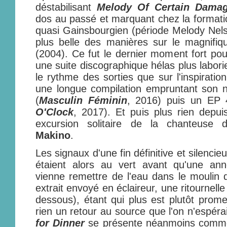
déstabilisant
Melody Of Certain Dama
dos au passé et marquant chez la format
quasi Gainsbourgien (période Melody Nelson
plus belle des manières sur le magnifi
(2004). Ce fut le dernier moment fort po
une suite discographique hélas plus labori
le rythme des sorties que sur l'inspirati
une longue compilation empruntant son 
(
Masculin Féminin
, 2016) puis un EP 4
O'Clock
, 2017). Et puis plus rien depui
excursion solitaire de la chanteuse d
Makino
.
Les signaux d'une fin définitive et silenci
étaient alors au vert avant qu'une an
vienne remettre de l'eau dans le moulin d
extrait envoyé en éclaireur, une ritournell
dessous), étant qui plus est plutôt promet
rien un retour au source que l'on n'espérai
for Dinner
se présente néanmoins comme l