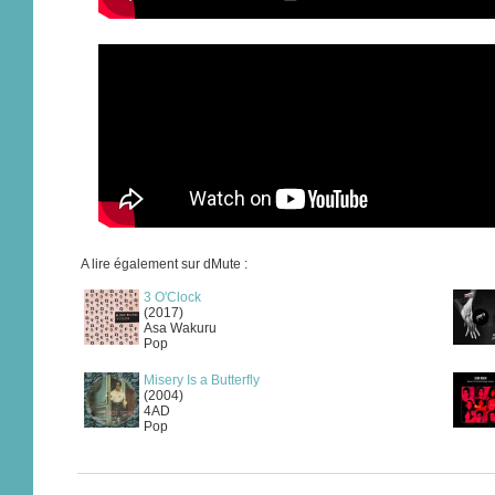
A lire également sur dMute :
3 O'Clock
(2017)
Asa Wakuru
Pop
Misery Is a Butterfly
(2004)
4AD
Pop