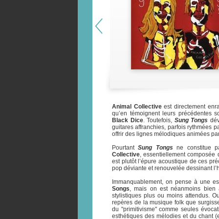
Animal Collective
est directement enra
qu’en témoignent leurs précédentes so
Black Dice
. Toutefois,
Sung Tongs
dév
guitares affranchies, parfois rythmées 
offrir des lignes mélodiques animées pa
Pourtant
Sung Tongs
ne constitue pa
Collective
, essentiellement composée d
est plutôt l’épure acoustique de ces pr
pop déviante et renouvelée dessinant l’
Immanquablement, on pense à une espè
Songs
, mais on est néanmoins bien au
stylistiques plus ou moins attendus. O
repères de la musique folk que surgiss
du "primitivisme" comme seules évocati
esthétiques des mélodies et du chant (e