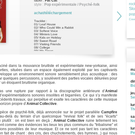
label :
Fat Cat
roc
style :
Pop expérimentale / Psyché-folk
Sl
achat/téléchargement
po
Cove
Tracklist :
01/ Leaf House
02/ Who Could Win a Rabbit
03/ Softest Voice
04/ Winters Love
05/ Kids on Holiday
06/ Sweet Road
07/ Visiting Friends
08/ College
09/ We Tigers
10/ Mouth Wooed Her
11/ Good Lovin Outside
12/ Whaddit I Done
ciné dans la mouvance bruitiste et expérimentale new-yorkaise, ainsi
ma
rties, situées dans un espace également exploité par les captivants
Ma
eloppe un environnement sonore sensiblement plus acoustique : des
par quelques percussions, y soulèvent des parties vocales délurées pour
di
r un éloquent bruitisme organique.
Bo
s une rupture par rapport à la discographie antérieure d’
Animal
je
’expérimentations sonores insolites et bigarrées. Ce qui s’y manifeste
Se
écédents travaux, qui perpétue et exalte les caractères de cette musique
horizon propre d’
Animal Collective
.
lu
Th
ce de psyché-folk, déjà annoncée sur le projet parallèle
Campfire
-delà du terrain d’un quelconque "revival folk" et de ses "écarts"
sa
u plutôt : on est bien en deçà ;
Animal Collective
ruine tellement les
No
ent comme des évidences les lieux les plus communs du "tribalisme" et
lu
ons possibles de leur musique. Et ce ne sont pas tant les caractères
Pe
n fait de chant : des cris, des chuchotements, des hymnes...) qui nous