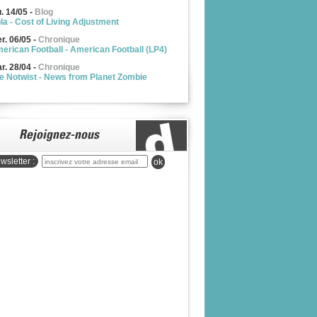
u. 14/05
-
Blog
la - Cost of Living Adjustment
r. 06/05
-
Chronique
erican Football - American Football (LP4)
r. 28/04
-
Chronique
e Notwist - News from Planet Zombie
wsletter :
ok