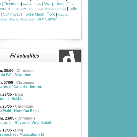
Warp
k
|
Electronic
|
|
|
indie Folk
|
Ambient Folk
owcore
|
|
|
indie-
Hilary Woods
Howlin Banana Records
Folk
p
|
Synth-wave
|
Skee Mask
|
|
Kara-Lis
|
|
Deaf Center
|
rdale
Brìghde Chaimbeul
r. 30/06
-
Chronique
ria BC - Marathon
m. 07/06
-
Chronique
ards of Canada - Inferno
u. 28/05
-
Blog
efeel - Sol.Hz
n. 25/05
-
Chronique
e Field - Now You Exist
m. 23/05
-
Chronique
cturne - Rêveries Virgil Soleil
n. 18/05
-
Blog
rspectives Musicales #11