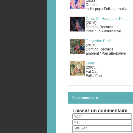
(2023)
Domino
indie-pop / Folk alternative
Cows On Hourglass Pond
(2019)
Domino Records
indie / Folk alternative
Tangerine Reef
(2018)
Domino Records
ambient / Pop alternative
Feels
(2005)
Fat Cat
Folk / Pop
0 commentaire
Laissez un commentaire