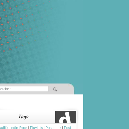
ualité
|
Indie-Rock
|
Playlists
|
Post-punk
|
Post-