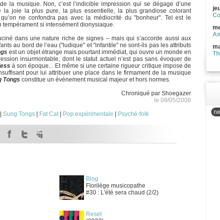
de la musique. Non, c’est l’indicible impression qui se dégage d’une
je
la joie la plus pure, la plus essentielle, la plus grandiose colorant
Co
à, qu’on ne confondra pas avec la médiocrité du "bonheur". Tel est le
son tempérament si intensément dionysiaque.
me
Am
luciné dans une nature riche de signes – mais qui s’accorde aussi aux
nts au bord de l’eau ("ludique" et "infantile" ne sont-ils pas les attributs
ma
ngs
est un objet étrange mais pourtant immédiat, qui ouvre un monde en
Th
ssion insurmontable, dont le statut actuel n’est pas sans évoquer de
less
à son époque... Et même si une certaine rigueur critique impose de
insuffisant pour lui attribuer une place dans le firmament de la musique
g Tongs
constitue un événement musical majeur et hors normes.
Chroniqué par Shoegazer
le 09/05/2006
ne
|
Sung Tongs
|
Fat Cat
|
Pop expérimentale
|
Psyché-folk
Blog
Florilège musicopathe
#30 : L'été sera chaud (2/2)
Reset