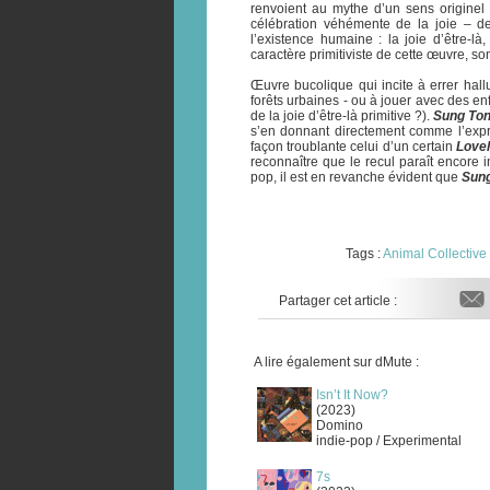
renvoient au mythe d’un sens originel 
célébration véhémente de la joie – de 
l’existence humaine : la joie d’être-l
caractère primitiviste de cette œuvre, 
Œuvre bucolique qui incite à errer hal
forêts urbaines - ou à jouer avec des enfa
de la joie d’être-là primitive ?).
Sung To
s’en donnant directement comme l’expre
façon troublante celui d’un certain
Love
reconnaître que le recul paraît encore 
pop, il est en revanche évident que
Sun
Tags :
Animal Collective
Partager cet article :
A lire également sur dMute :
Isn’t It Now?
(2023)
Domino
indie-pop / Experimental
7s