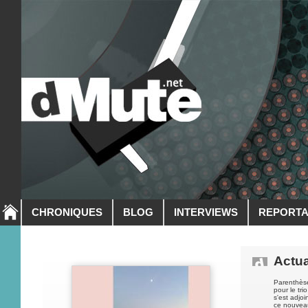
CHRONIQUES
BLOG
INTERVIEWS
REPORT
Actua
Parenthès
pour le tri
s'est adjoin
ce nouveau 