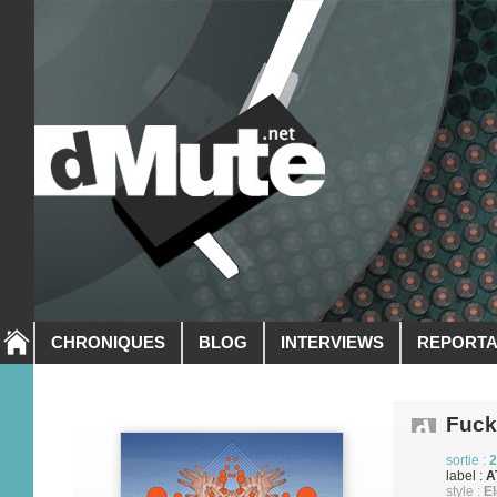
CHRONIQUES
BLOG
INTERVIEWS
REPORT
Fuck
sortie :
2
label :
A
style :
El