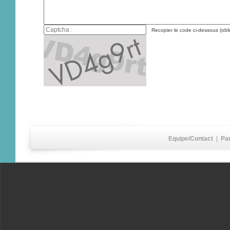
Recopier le code ci-dessous (obli
Equipe/Contact
|
Pa