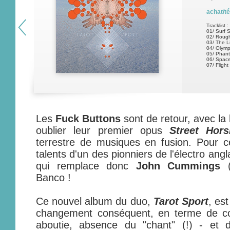
achat/t
Tracklist :
01/ Surf S
02/ Roug
03/ The L
04/ Olymp
05/ Phan
06/ Spac
07/ Fligh
Les
Fuck Buttons
sont de retour, avec la 
oublier leur premier opus
Street Hors
terrestre de musiques en fusion. Pour ce 
talents d'un des pionniers de l'électro angl
qui remplace donc
John Cummings
Banco !
Ce nouvel album du duo,
Tarot Sport
, es
changement conséquent, en terme de com
aboutie, absence du "chant" (!) - et 