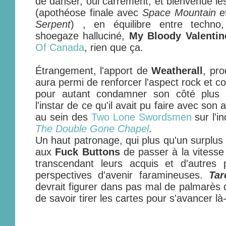
de danser, oui carrément, et bienvenue l
(apothéose finale avec
Space Mountain
e
Serpent
) , en équilibre entre techno,
shoegaze halluciné,
My Bloody Valentin
Of Canada
, rien que ça.
Étrangement, l'apport de
Weatherall
, pro
aura permi de renforcer l'aspect rock et 
pour autant condamner son côté plus p
l'instar de ce qu'il avait pu faire avec son 
au sein des
Two Lone Swordsmen
sur l'i
The Double Gone Chapel
.
Un haut patronage, qui plus qu'un surplus 
aux
Fuck Buttons
de passer à la vitesse
transcendant leurs acquis et d'autres 
perspectives d'avenir faramineuses.
Tar
devrait figurer dans pas mal de palmarès 
de savoir tirer les cartes pour s'avancer l