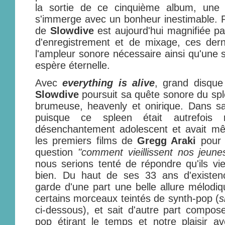
la sortie de ce cinquième album, une
s'immerge avec un bonheur inestimable. 
de
Slowdive
est aujourd'hui magnifiée pa
d'enregistrement et de mixage, ces dern
l'ampleur sonore nécessaire ainsi qu'une 
espère éternelle.
Avec
everything is alive
, grand disque 
Slowdive
poursuit sa quête sonore du spl
brumeuse, heavenly et onirique. Dans s
puisque ce spleen était autrefois 
désenchantement adolescent et avait m
les premiers films de
Gregg Araki
pour c
question
"comment vieillissent nos jeun
nous serions tenté de répondre qu'ils vie
bien. Du haut de ses 33 ans d'existen
garde d'une part une belle allure mélod
certains morceaux teintés de synth-pop (
s
ci-dessous), et sait d'autre part compo
pop étirant le temps et notre plaisir a