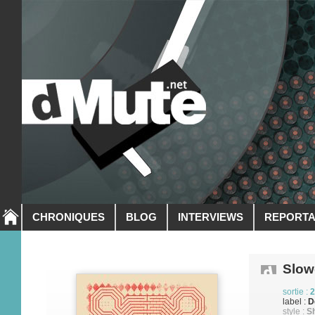
CHRONIQUES
BLOG
INTERVIEWS
REPORT
Slow
sortie :
2
label :
D
style :
S