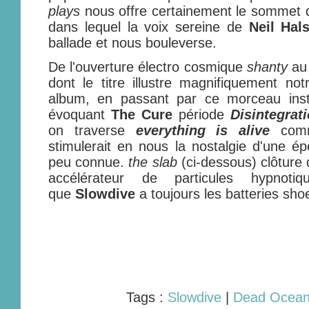
plays
nous offre certainement le sommet
dans lequel la voix sereine de
Neil Hal
ballade et nous bouleverse.
De l'ouverture électro cosmique
shanty
au
dont le titre illustre magnifiquement not
album, en passant par ce morceau ins
évoquant
The Cure
période
Disintegrat
on traverse
everything is alive
comm
stimulerait en nous la nostalgie d'une é
peu connue.
the slab
(ci-dessous) clôture 
accélérateur de particules hypnoti
que
Slowdive
a toujours les batteries sh
Tags :
Slowdive
|
Dead Ocea