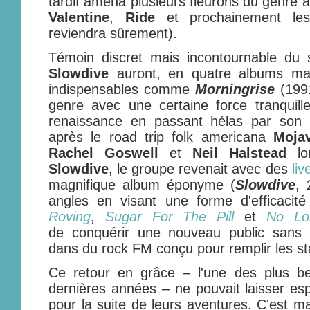
tardif amena plusieurs fleurons du genre 
Valentine
,
Ride
et prochainement l
reviendra sûrement).
Témoin discret mais incontournable du 
Slowdive
auront, en quatre albums ma
indispensables comme
Morningrise
(1991
genre avec une certaine force tranquil
renaissance en passant hélas par son 
après le road trip folk americana
Moja
Rachel Goswell
et
Neil Halstead
lor
Slowdive
, le groupe revenait avec des
li
magnifique album éponyme (
Slowdive
, 
angles en visant une forme d'efficaci
Roving
,
Sugar For The Pill
et
No Lo
de conquérir une nouveau public sans 
dans du rock FM conçu pour remplir les st
Ce retour en grâce – l'une des plus be
dernières années – ne pouvait laisser esp
pour la suite de leurs aventures. C'est m