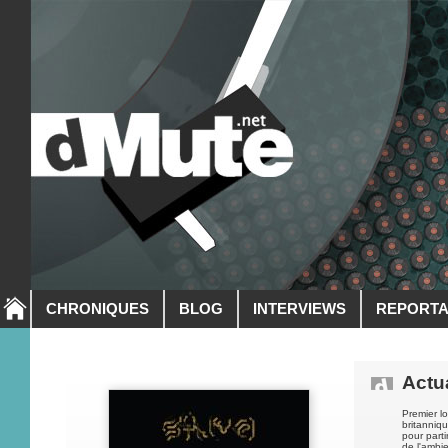
CHRONIQUES
BLOG
INTERVIEWS
REPORT
Actua
Premier l
britanniq
pour parti
de l'ambie