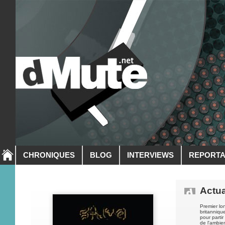
CHRONIQUES
BLOG
INTERVIEWS
REPORT
Actua
Premier lo
britanniqu
pour parti
de l'ambien