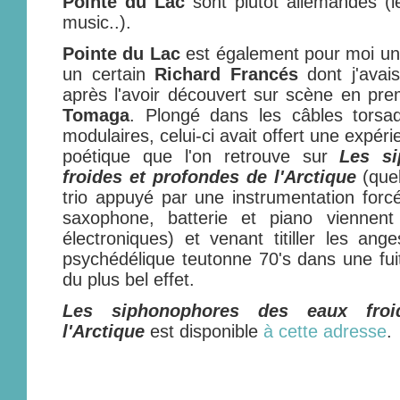
Pointe du Lac
sont plutôt allemandes (l
music..).
Pointe du Lac
est également pour moi un
un certain
Richard Francés
dont j'avai
après l'avoir découvert sur scène en prem
Tomaga
. Plongé dans les câbles torsa
modulaires, celui-ci avait offert une expéri
poétique que l'on retrouve sur
Les s
froides et profondes de l'Arctique
(quel
trio appuyé par une instrumentation for
saxophone, batterie et piano viennen
électroniques) et venant titiller les a
psychédélique teutonne 70's dans une fui
du plus bel effet.
Les siphonophores des eaux froi
l'Arctique
est disponible
à cette adresse
.