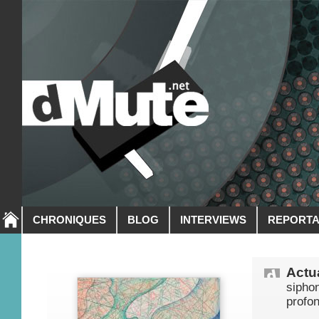
CHRONIQUES
BLOG
INTERVIEWS
REPORT
Actua
sipho
profon