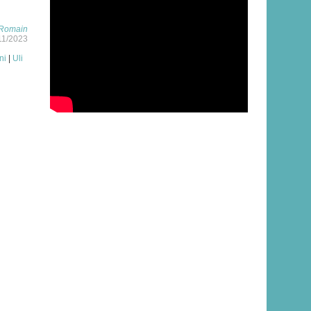
Romain
/11/2023
ni
|
Uli