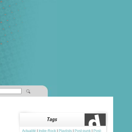
Actualité
|
Indie-Rock
|
Playlists
|
Post-punk
|
Post-