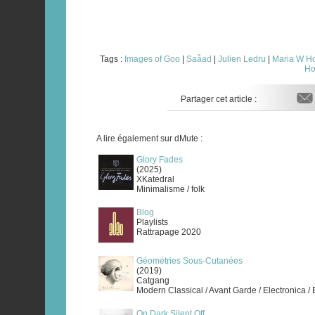
Tags :
Images of Goo
|
Saåad
|
Julien Ledru
|
Maria W H
H
Partager cet article :
A lire également sur dMute :
Glory Fades
(2025)
XKatedral
Minimalisme / folk
Blog
Playlists
Rattrapage 2020
Géométries Sous-Cutanées
(2019)
Catgang
Modern Classical / Avant Garde / Electronica /
On Dark Silent Off