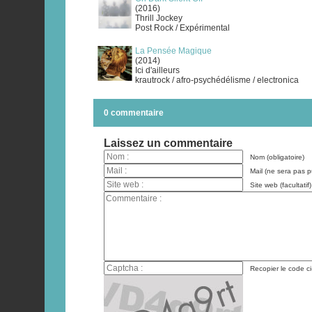
(2016)
Thrill Jockey
Post Rock / Expérimental
La Pensée Magique
(2014)
Ici d'ailleurs
krautrock / afro-psychédélisme / electronica
0 commentaire
Laissez un commentaire
Nom (obligatoire)
Mail (ne sera pas pu
Site web (facultatif)
Recopier le code ci