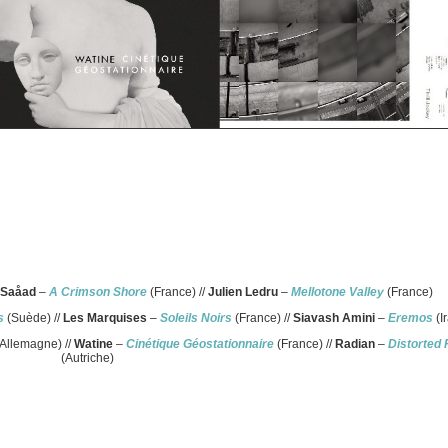
Saåad
–
A Crimson Shore
(France) //
Julien Ledru
–
Mellotone Valley
(France)
s
(Suède) //
Les Marquises
–
Soleils Noirs
(France) //
Siavash Amini
–
Eremos
(I
Allemagne) //
Watine
–
Cinétique Géostationnaire
(France) //
Radian
–
Distorted
(Autriche)