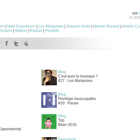
par
le 20
orn
|
Mats Erlandsson
|
Les Marquises
|
Siavash Amini
|
Werner Durand
|
Amelia Cu
ohmann
|
Watine
|
Radian
|
Playlists
Blog
C'est quoi la musique ?
#27 : Les Marquises
Blog
Florilège musicopathe
#20 : Pause
Blog
Top
Bilan 2016
 Experimental
Reportage