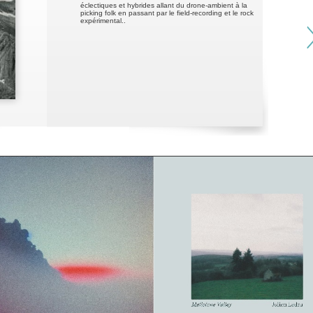
éclectiques et hybrides allant du drone-ambient à la
picking folk en passant par le field-recording et le rock
expérimental..