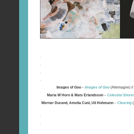
.
.
.
.
Images of Goo
–
Images of Goo
(Allemagne) //
Maria W Horn & Mats Erlandsson
–
Celestial Shore
Werner Durand, Amelia Cuni, Uli Hohmann
–
Clearing
(
.
.