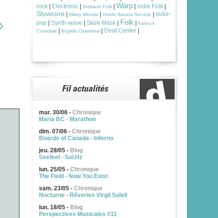
Warp
rock
|
Electronic
|
|
|
indie Folk
|
Ambient Folk
Slowcore
|
|
|
indie-
Hilary Woods
Howlin Banana Records
Folk
pop
|
Synth-wave
|
Skee Mask
|
|
Kara-Lis
|
|
Deaf Center
|
Coverdale
Brìghde Chaimbeul
mar. 30/06
-
Chronique
Maria BC - Marathon
dim. 07/06
-
Chronique
Boards of Canada - Inferno
jeu. 28/05
-
Blog
Seefeel - Sol.Hz
lun. 25/05
-
Chronique
The Field - Now You Exist
sam. 23/05
-
Chronique
Nocturne - Rêveries Virgil Soleil
lun. 18/05
-
Blog
Perspectives Musicales #11