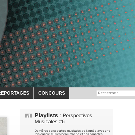
REPORTAGES
CONCOURS
Playlists
: Perspectives
Musicales #6
Dernières perspectives musicales de l'année avec une
fois encore du très beau monde et des sonorités