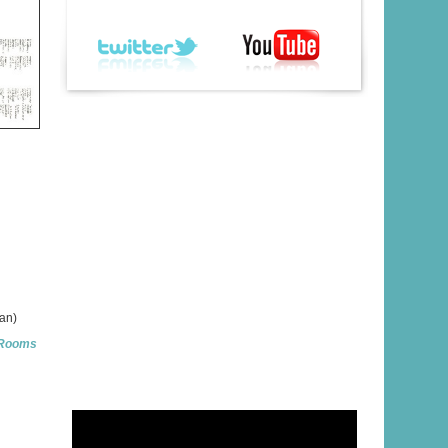
ran)
 Rooms