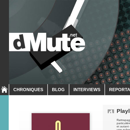
CHRONIQUES
BLOG
INTERVIEWS
REPORT
Playl
Rattrapag
particuli
et autant 
une scène