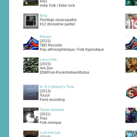
4AD
indie Folk / Indie rock
Blog
Florilège musicopathe
#12 (troisième partie)
Rituals
(2015)
TBD Records
Pop athmosphérique / Folk hypnotique
Lieux-Dits
(2015)
Ant-Zen
IDM/Post-Rock/Ambient/Indus
In St.Cuthbert’s Time
(2013)
Touch
Field recording
Tamer Animals
(2011)
Pias
Folk onirique
Lost lost lost