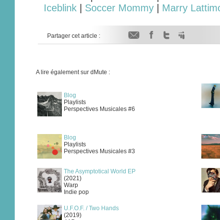
Iceblink
|
Soccer Mommy
|
Marry Lattim
Partager cet article :
A lire également sur dMute :
Blog
Playlists
Perspectives Musicales #6
Blog
Playlists
Perspectives Musicales #3
The Asymptotical World EP
(2021)
Warp
Indie pop
U.F.O.F. / Two Hands
(2019)