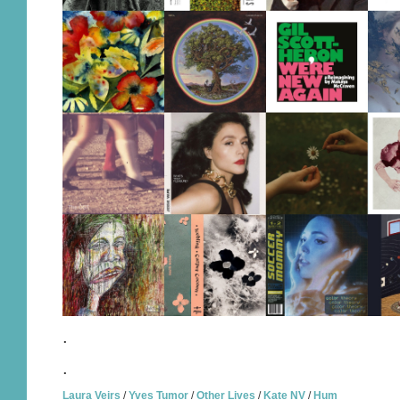
.
.
Laura Veirs
/
Yves Tumor
/
Other Lives
/
Kate NV
/
Hum