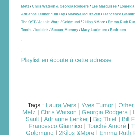
Metz
/
Chris Watson & Georgia Rodgers
/
Les Marquises
/
Lomelda
Adrianne Lenker
/
Bill Fay
/
Makaya McCraven
/
Francesco Gianni
The OST
/
Jessie Ware
/
Goldmund
/
2kilos &More
/
Emma Ruth Run
Teethe
/
Iceblink
/
Soccer Mommy
/
Mary Lattimore
/
Bedroom
.
.
Playlist en écoute à cette adresse
Tags :
Laura Veirs
|
Yves Tumor
|
Other
Metz
|
Chris Watson
|
Georgia Rodgers
|
Sault
|
Adrianne Lenker
|
Big Thief
|
Bill 
Francesco Giannico
|
Touché Amoré
|
T
Goldmund
|
2Kilos &More
|
Emma Ruth R