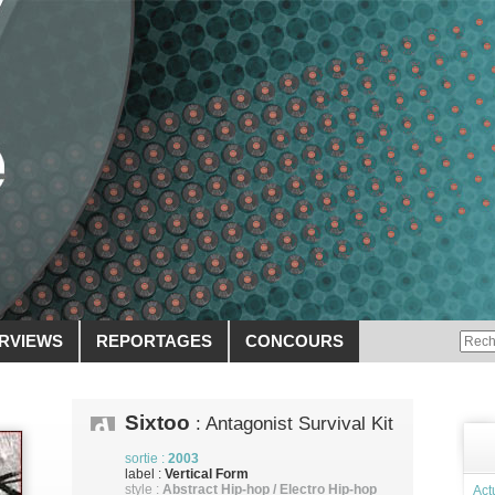
ERVIEWS
REPORTAGES
CONCOURS
Sixtoo
: Antagonist Survival Kit
sortie :
2003
label :
Vertical Form
style :
Abstract Hip-hop / Electro Hip-hop
Act