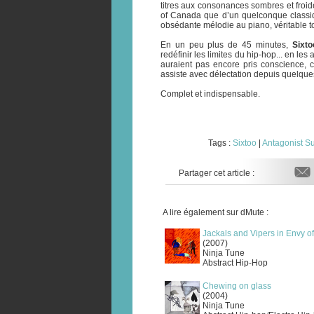
titres aux consonances sombres et froi
of Canada que d’un quelconque classiqu
obsédante mélodie au piano, véritable 
En un peu plus de 45 minutes,
Sixto
redéfinir les limites du hip-hop... en le
auraient pas encore pris conscience,
assiste avec délectation depuis quelqu
Complet et indispensable.
Tags :
Sixtoo
|
Antagonist Su
Partager cet article :
A lire également sur dMute :
Jackals and Vipers in Envy o
(2007)
Ninja Tune
Abstract Hip-Hop
Chewing on glass
(2004)
Ninja Tune