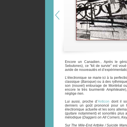
Encore un Canadien... Après le gén
Sebutones), ce "kit de survie" est vou
avide de nouveautés et d’expérimentati
L’électronique se marie ici à la perfecti
classique (
Baroque
) ou à des rythmique
son (nouvel) entourage de Montréal ou 
encore le très tourmenté
Amphiteatre
)
néglige rien.
Lui aussi, proche d’
Anticon
dont il s
derniers un goût prononcé pour un hi
électronique actuelle et les sons allem
(guitare notamment) et sonorités plus a
mélodique (
Daggers on All Corners
,
Key
Sur
The Mile-End Artbike / Suicide Man