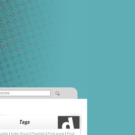
ualité
|
Indie-Rock
|
Playlists
|
Post-punk
|
Post-