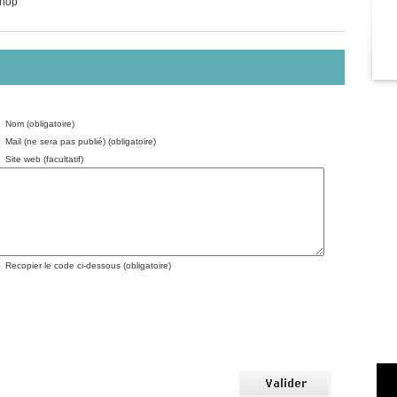
-hop
Nom (obligatoire)
Mail (ne sera pas publié) (obligatoire)
Site web (facultatif)
Recopier le code ci-dessous (obligatoire)