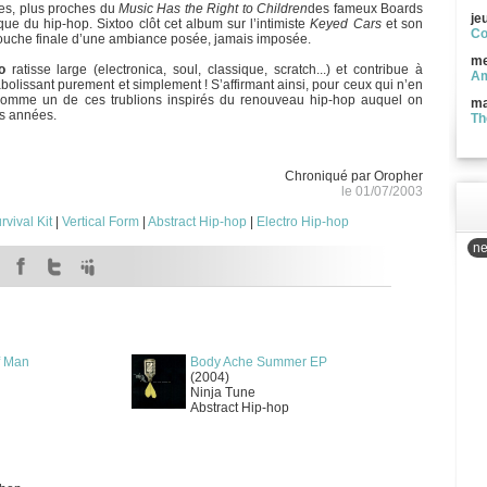
des, plus proches du
Music Has the Right to Children
des fameux Boards
je
e du hip-hop. Sixtoo clôt cet album sur l’intimiste
Keyed Cars
et son
Co
touche finale d’une ambiance posée, jamais imposée.
me
o
ratisse large (electronica, soul, classique, scratch...) et contribue à
Am
s abolissant purement et simplement ! S’affirmant ainsi, pour ceux qui n’en
 comme un de ces trublions inspirés du renouveau hip-hop auquel on
ma
es années.
Th
Chroniqué par Oropher
le 01/07/2003
rvival Kit
|
Vertical Form
|
Abstract Hip-hop
|
Electro Hip-hop
ne
f Man
Body Ache Summer EP
(2004)
Ninja Tune
Abstract Hip-hop