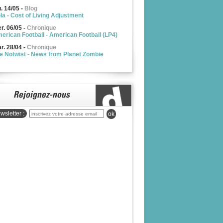
u. 14/05
-
Blog
la - Cost of Living Adjustment
r. 06/05
-
Chronique
erican Football - American Football (LP4)
r. 28/04
-
Chronique
e Notwist - News from Planet Zombie
wsletter :
ok