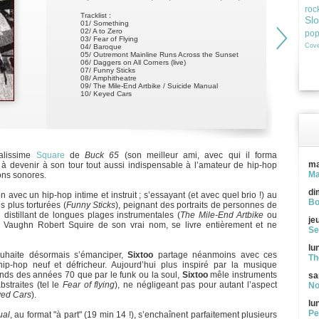
roc
Tracklist :
Sl
01/ Something
02/ A to Zero
po
03/ Fear of Flying
Cove
04/ Baroque
05/ Outremont Mainline Runs Across the Sunset
06/ Daggers on All Corners (live)
07/ Funny Sticks
08/ Amphitheatre
09/ The Mile-End Artbike / Suicide Manual
10/ Keyed Cars
ialissime
Square
de
Buck 65
(son meilleur ami, avec qui il forma
ma
é à devenir à son tour tout aussi indispensable à l’amateur de hip-hop
Ma
ons sonores.
di
on avec un hip-hop intime et instruit ; s’essayant (et avec quel brio !) au
Bo
s plus torturées (
Funny Sticks
), peignant des portraits de personnes de
distillant de longues plages instrumentales (
The Mile-End Artbike
ou
je
, Vaughn Robert Squire de son vrai nom, se livre entièrement et ne
Se
lu
ouhaite désormais s’émanciper,
Sixtoo
partage néanmoins avec ces
Th
p-hop neuf et défricheur. Aujourd’hui plus inspiré par la musique
ands des années 70 que par le funk ou la soul,
Sixtoo
mêle instruments
sa
bstraites (tel le
Fear of flying
), ne négligeant pas pour autant l’aspect
No
ed Cars
).
lu
Pe
ual
, au format "à part" (19 min 14 !), s’enchaînent parfaitement plusieurs