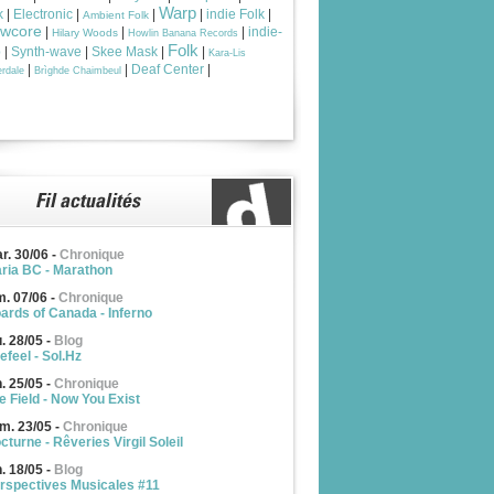
Warp
k
|
Electronic
|
|
|
indie Folk
|
Ambient Folk
owcore
|
|
|
indie-
Hilary Woods
Howlin Banana Records
Folk
p
|
Synth-wave
|
Skee Mask
|
|
Kara-Lis
|
|
Deaf Center
|
rdale
Brìghde Chaimbeul
r. 30/06
-
Chronique
ria BC - Marathon
m. 07/06
-
Chronique
ards of Canada - Inferno
u. 28/05
-
Blog
efeel - Sol.Hz
n. 25/05
-
Chronique
e Field - Now You Exist
m. 23/05
-
Chronique
cturne - Rêveries Virgil Soleil
n. 18/05
-
Blog
rspectives Musicales #11