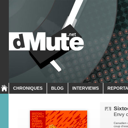
CHRONIQUES
BLOG
INTERVIEWS
REPORT
Sixto
Envy 
Canadien d
coup d’ess