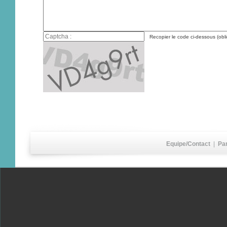
Recopier le code ci-dessous (obli
Equipe/Contact
|
Pa