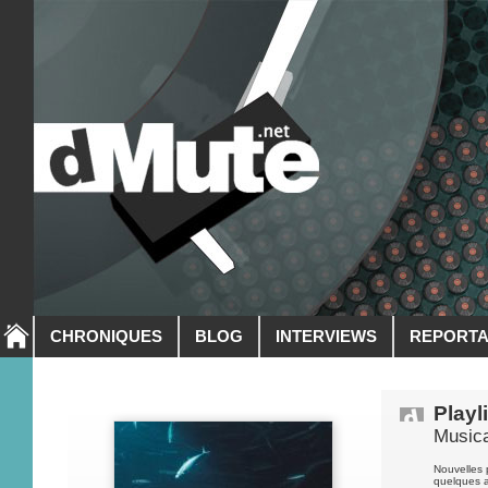
CHRONIQUES
BLOG
INTERVIEWS
REPORT
Playl
Musica
Nouvelles 
quelques 