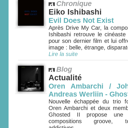
Chronique
Eiko Ishibashi
Evil Does Not Exist
Après Drive My Car, la compos
Ishibashi retrouve le cinéas
pour son dernier film et lui o
image : belle, étrange, disparate
Lire la suite
Blog
Actualité
Oren Ambarchi / Joh
Andreas Werliin - Ghost
Nouvelle échappée du trio fo
Oren Ambarchi et deux membr
Ghosted II propose une 
compositions groove, to
addictives......