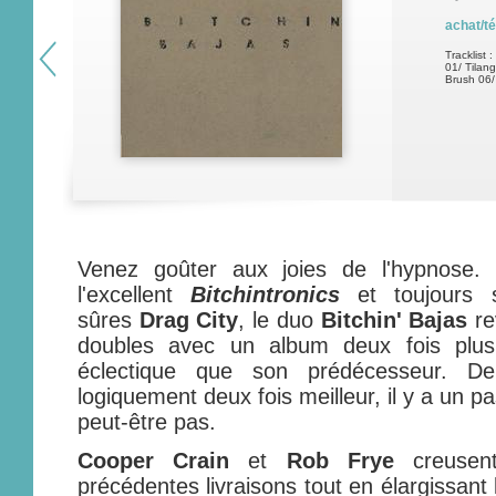
achat/t
Tracklist :
01/ Tilan
Brush 06/
Venez goûter aux joies de l'hypnose.
l'excellent
Bitchintronics
et toujours 
sûres
Drag City
, le duo
Bitchin' Bajas
re
doubles avec un album deux fois plus
éclectique que son prédécesseur. De 
logiquement deux fois meilleur, il y a un 
peut-être pas.
Cooper Crain
et
Rob Frye
creusent
précédentes livraisons tout en élargissant l