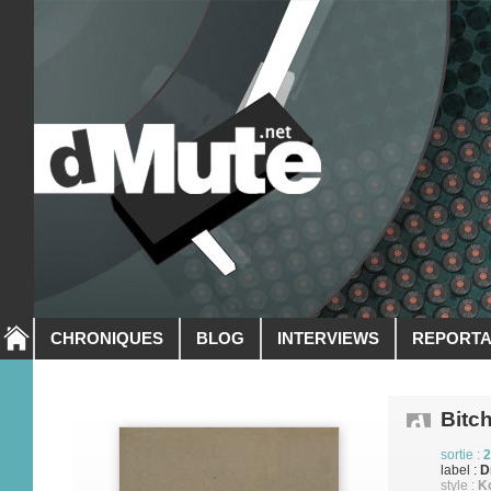
CHRONIQUES
BLOG
INTERVIEWS
REPORT
Bitc
sortie :
2
label :
D
style :
K