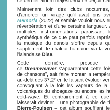
ce dernier album majestueux ne déçoit cla
Maintenant loin des clubs nocturne
d'amorcer un virage qu'il avait pris 
Memoria
(2022) et semble vouloir nous 
réverbération et d'une certaine langueur.
multiples instrumentations paraissant l
synthétique de ce que peut parfois représe
la musique du danois s'offre depuis q
supplément de chaleur humaine via la vo
l'islandaise
Disa
.
Cette dernière, presque 
ce
Dreamweaver
s'apparentant cette foi
de chansons", sait faire monter la tempéra
au-delà des 37,2° en le faisant évoluer ve
convoquant à la fois les vapeurs de la 
volcaniques du shoegaze ou encore les h
cold-wave. Et contrairement à ce que 
laisserait deviner – une photographie de 
Bjerre-Poulsen
– cet album soufflant le 