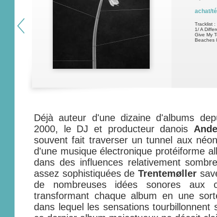
achat/t
Tracklist :
1/ A Diffe
Give My T
Beaches 8
Déjà auteur d'une dizaine d'albums de
2000, le DJ et producteur danois
Ande
souvent fait traverser un tunnel aux néons
d'une musique électronique protéiforme all
dans des influences relativement sombre
assez sophistiquées de
Trentemøller
save
de nombreuses idées sonores aux co
transformant chaque album en une sorte
dans lequel les sensations tourbillonnent 