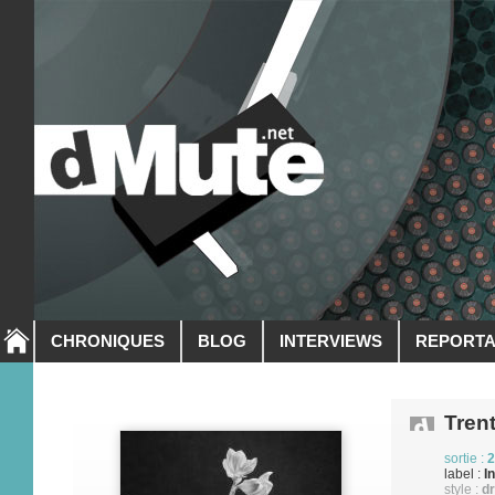
CHRONIQUES
BLOG
INTERVIEWS
REPORT
Tren
sortie :
2
label :
I
style :
dr