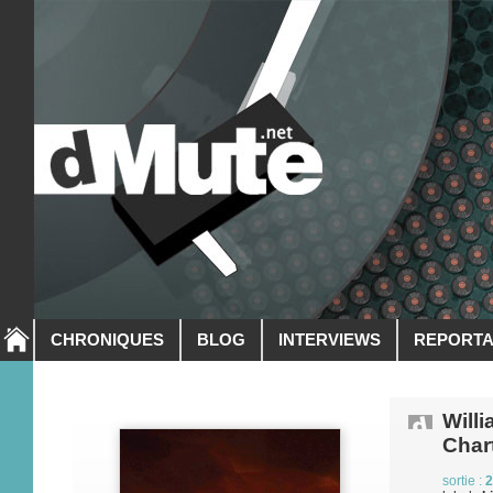
CHRONIQUES
BLOG
INTERVIEWS
REPORT
Will
Chart
sortie :
2