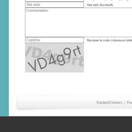
Site web (facultatif)
Recopier le code ci-dessous (obli
Equipe/Contact
|
Pa