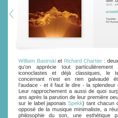
label :
L
style :
e
achat/t
Tracklist :
01/ Aurora
William Basinski
et
Richard Chartier
: deux
qu'on apprécie tout particulièremen
iconoclastes et déjà classiques, le t
concernant n'est en rien galvaudé ét
l'audace - et il faut le dire - la splendeur
Leur rapprochement a aussi de quoi sur
ans après la parution de leur première o
sur le label japonais
Spekk
) tant chacun 
opposé de la musique minimaliste, a réu
philosophie du son, une esthétique pa