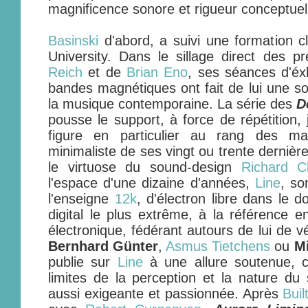
magnificence sonore et rigueur conceptuel
Basinski
d'abord, a suivi une formation c
University. Dans le sillage direct des 
Reich
et de
Brian Eno
, ses séances d'éx
bandes magnétiques ont fait de lui une so
la musique contemporaine. La série des
D
pousse le support, à force de répétition,
figure en particulier au rang des ma
minimaliste de ses vingt ou trente dernièr
le virtuose du sound-design
Richard Ch
l'espace d'une dizaine d'années,
Line
, so
l'enseigne
12k
, d'électron libre dans le 
digital le plus extrême, à la référence 
électronique, fédérant autours de lui de 
Bernhard Günter
,
Asmus Tietchens
ou
Mi
publie sur
Line
à une allure soutenue, co
limites de la perception et la nature du
aussi exigeante et passionnée. Après
Buil