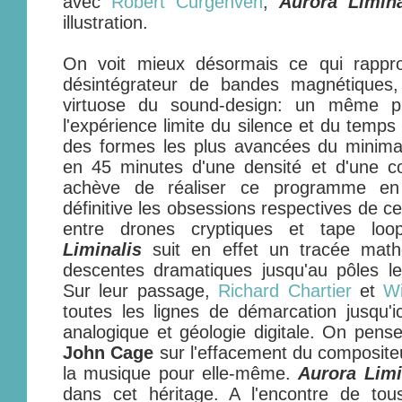
avec
Robert Curgenven
,
Aurora Limina
illustration.
On voit mieux désormais ce qui rapp
désintégrateur de bandes magnétique
virtuose du sound-design: un même pro
l'expérience limite du silence et du temps
des formes les plus avancées du minim
en 45 minutes d'une densité et d'une co
achève de réaliser ce programme en
définitive les obsessions respectives de c
entre drones cryptiques et tape loo
Liminalis
suit en effet un tracée math
descentes dramatiques jusqu'au pôles l
Sur leur passage,
Richard Chartier
et
Wi
toutes les lignes de démarcation jusqu'
analogique et géologie digitale. On pens
John Cage
sur l'effacement du compositeu
la musique pour elle-même.
Aurora Limi
dans cet héritage. A l'encontre de tous