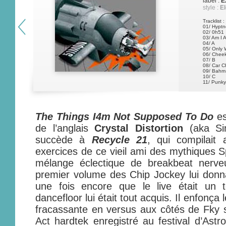
label :
E
style :
El
Tracklist :
01/ Hyptn
02/ 0h51
03/ Am I 
04/ A
05/ Only 
06/ Chee
07/ B
08/ Car 
09/ Bahm
10/ C
11/ Punky
12/ Supa
13/ D
14/ Ctrl+A
15/ The 
The Things I4m Not Supposed To Do
es
de l’anglais
Crystal Distortion
(aka Si
succède à
Recycle 21
, qui compilait 
exercices de ce vieil ami des mythiques S
mélange éclectique de breakbeat nerve
premier volume des Chip Jockey lui donna
une fois encore que le live était un 
dancefloor lui était tout acquis. Il enfonça
fracassante en versus aux côtés de Fky su
Act hardtek enregistré au festival d’Astr