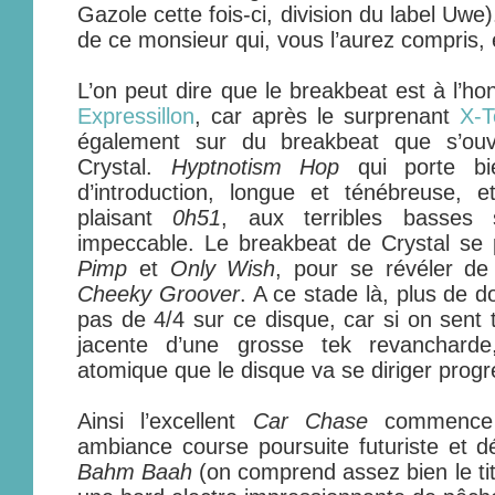
Gazole cette fois-ci, division du label Uwe)
de ce monsieur qui, vous l’aurez compris, e
L’on peut dire que le breakbeat est à l’
Expressillon
, car après le surprenant
X-T
également sur du breakbeat que s’ou
Crystal.
Hyptnotism Hop
qui porte bi
d’introduction, longue et ténébreuse, e
plaisant
0h51
, aux terribles basses
impeccable. Le breakbeat de Crystal se 
Pimp
et
Only Wish
, pour se révéler de
Cheeky Groover
. A ce stade là, plus de do
pas de 4/4 sur ce disque, car si on sent 
jacente d’une grosse tek revancharde
atomique que le disque va se diriger prog
Ainsi l’excellent
Car Chase
commence 
ambiance course poursuite futuriste et d
Bahm Baah
(on comprend assez bien le tit