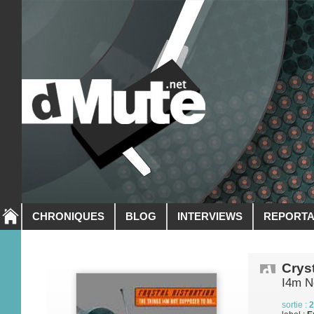
CHRONIQUES
BLOG
INTERVIEWS
REPORT
Cryst
I4m N
sortie :
2