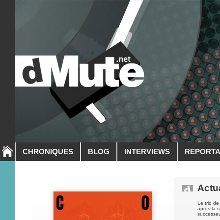
CHRONIQUES
BLOG
INTERVIEWS
REPORT
Actua
Le trio d
après la 
successeur