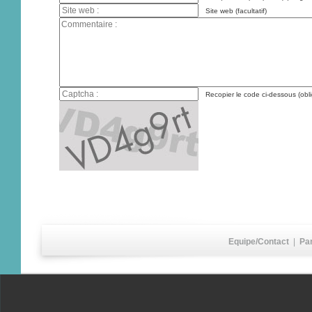
Site web (facultatif)
Recopier le code ci-dessous (obli
Equipe/Contact
|
Pa