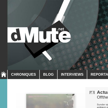
CHRONIQUES
BLOG
INTERVIEWS
REPORT
Actua
Offth
Sunder si
ambient q