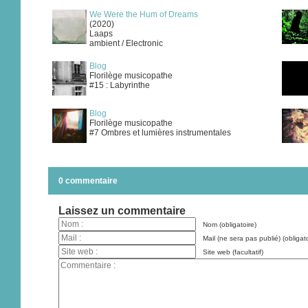
We Were the Hum of Dreams
(2020)
Laaps
ambient / Electronic
Blog
Florilège musicopathe
#15 : Labyrinthe
Blog
Florilège musicopathe
#7 Ombres et lumières instrumentales
0 commentaire
Laissez un commentaire
Nom (obligatoire)
Mail (ne sera pas publié) (obligato
Site web (facultatif)