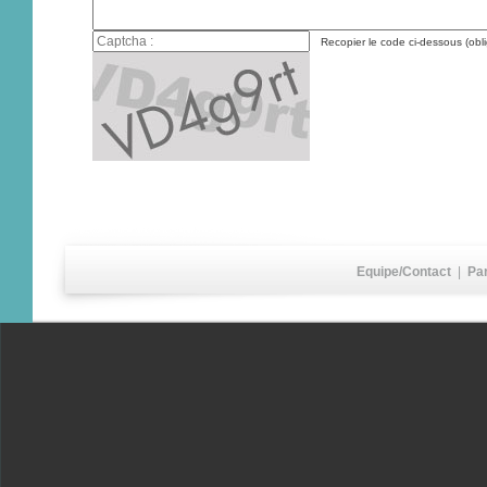
Recopier le code ci-dessous (obli
Equipe/Contact
|
Pa