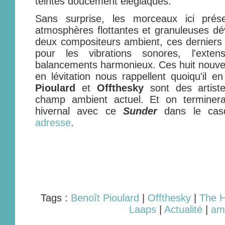
teintes doucement élégiaques.
Sans surprise, les morceaux ici prése
atmosphères flottantes et granuleuses dé
deux compositeurs ambient, ces derniers
pour les vibrations sonores, l'ext
balancements harmonieux. Ces huit nouvel
en lévitation nous rappellent quoiqu'il e
Pioulard
et
Offthesky
sont des artist
champ ambient actuel. Et on terminera 
hivernal avec ce
Sunder
dans le cas
adresse
.
Tags :
Benoît Pioulard
|
Offthesky
|
The H
Laaps
|
Actualité
|
am