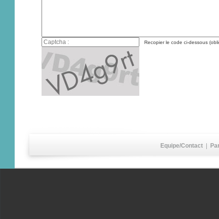
Recopier le code ci-dessous (obli
Equipe/Contact
|
Pa