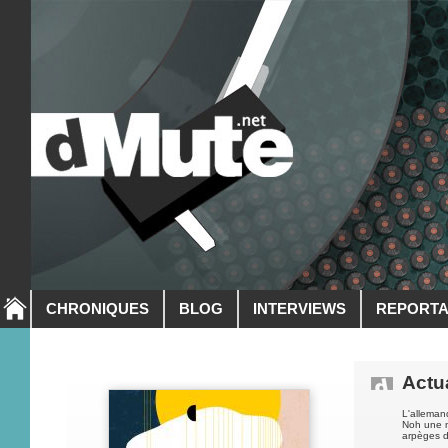
CHRONIQUES
BLOG
INTERVIEWS
REPORT
Actua
L'allema
Noh une m
arpèges de