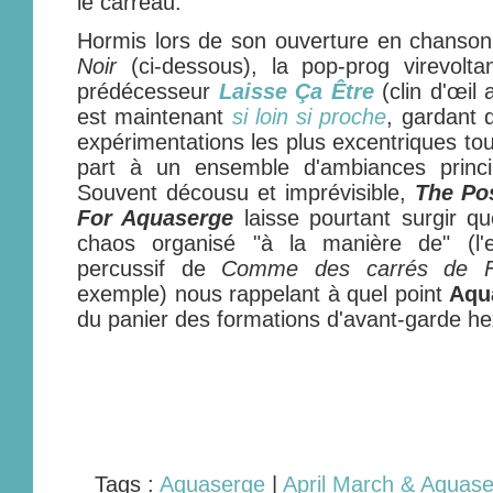
le carreau.
Hormis lors de son ouverture en chanso
Noir
(ci-dessous), la pop-prog virevolta
prédécesseur
Laisse Ça Être
(clin d'œil
est maintenant
si loin si proche
, gardant 
expérimentations les plus excentriques tou
part à un ensemble d'ambiances princi
Souvent décousu et imprévisible,
The Po
For Aquaserge
laisse pourtant surgir q
chaos organisé "à la manière de" (l'e
percussif de
Comme des carrés de 
exemple) nous rappelant à quel point
Aqu
du panier des formations d'avant-garde h
Tags :
Aquaserge
|
April March & Aquas