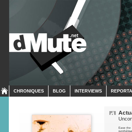
CHRONIQUES
BLOG
INTERVIEWS
REPORT
Actua
Uncon
Ease the 
synthétis