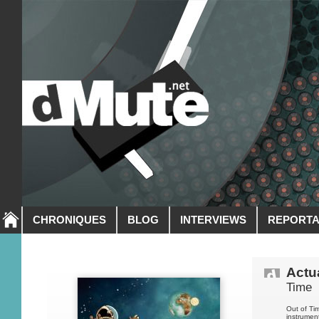
CHRONIQUES
BLOG
INTERVIEWS
REPORT
Actua
Time
Out of Ti
instrumen