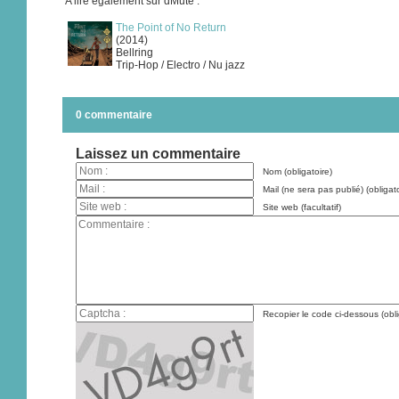
A lire également sur dMute :
The Point of No Return
(2014)
Bellring
Trip-Hop / Electro / Nu jazz
0 commentaire
Laissez un commentaire
Nom (obligatoire)
Mail (ne sera pas publié) (obligato
Site web (facultatif)
Recopier le code ci-dessous (obli