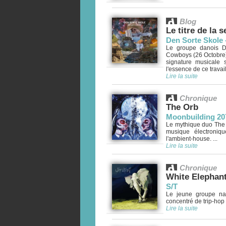
Blog
Le titre de la 
Den Sorte Skole 
Le groupe danois De
Cowboys (26 Octobre),
signature musicale s
l'essence de ce travai
Lire la suite
Chronique
The Orb
Moonbuilding 20
Le mythique duo The O
musique électroniq
l'ambient-house. ...
Lire la suite
Chronique
White Elephan
S/T
Le jeune groupe na
concentré de trip-hop 
Lire la suite