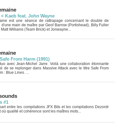
semaine
 < Kaeb feat. John Wayne
maine est une séance de rattrapage concernant le double de
 d'une main de maître par Geof Barrow (Portishead), Billy Fuller
 Matt Williams (Team Brick) et Jonwayne...
semaine
 Safe From Harm (1991)
uo avec Jean-Michel Jarre. Voilà une collaboration étonnante
té de se replonger dans Massive Attack avec le titre Safe From
 : Blue Lines. ...
 sounds
s #1
art entre les compilations JFX Bits et les compilations Dezordr
 où qualité et cohérence sont les maîtres mots...