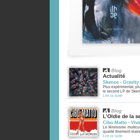
Blog
Actualité
Skence - Gravity
Plus expérimental, plu
le second LP de Skenc
Lire la suite
Blog
L'Oldie de la 
Cibo Matto - Viv
Le féminisme multicu
qualité finement réali
Lire la suite