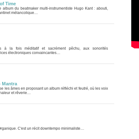
of Time
me album du beatmaker multi-instrumentiste Hugo Kant : abouti,
ntinet mélancolique....
s à la fois méditatif et sacrément pêchu, aux sonorités
ices électroniques convaincantes....
- Mantra
 les âmes en proposant un album réfléchi et feutré, où les voix
aleur et rêverie....
. Organique. C'est un récit downtempo minimaliste....