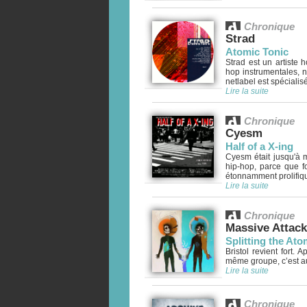
Chronique
Strad
Atomic Tonic
Strad est un artiste
hop instrumentales, 
netlabel est spécialisé
Lire la suite
Chronique
Cyesm
Half of a X-ing
Cyesm était jusqu'à m
hip-hop, parce que f
étonnamment prolifiqu
Lire la suite
Chronique
Massive Attack
Splitting the At
Bristol revient fort.
même groupe, c’est au 
Lire la suite
Chronique