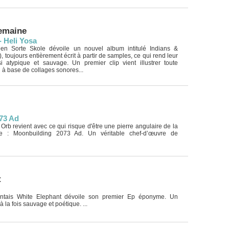
semaine
- Heli Yosa
n Sorte Skole dévoile un nouvel album intitulé Indians &
 toujours entièrement écrit à partir de samples, ce qui rend leur
i atypique et sauvage. Un premier clip vient illustrer toute
l à base de collages sonores...
73 Ad
rb revient avec ce qui risque d'être une pierre angulaire de la
ue : Moonbuilding 2073 Ad. Un véritable chef-d’œuvre de
t
ntais White Elephant dévoile son premier Ep éponyme. Un
à la fois sauvage et poétique. ...