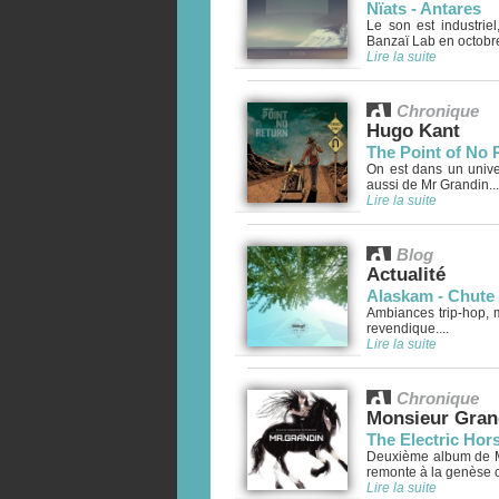
Nïats - Antares
Le son est industriel
Banzaï Lab en octobre
Lire la suite
Chronique
Hugo Kant
The Point of No 
On est dans un univer
aussi de Mr Grandin...
Lire la suite
Blog
Actualité
Alaskam - Chute 
Ambiances trip-hop, m
revendique....
Lire la suite
Chronique
Monsieur Gran
The Electric Ho
Deuxième album de M
remonte à la genèse c
Lire la suite