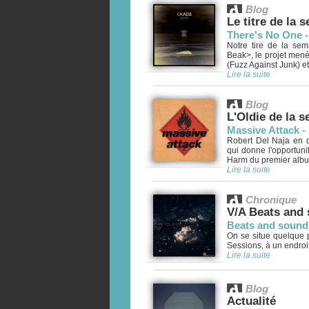
Blog
Le titre de la 
There's No One -
Notre tire de la se
Beak>, le projet mené
(Fuzz Against Junk) et
Lire la suite
Blog
L'Oldie de la 
Massive Attack -
Robert Del Naja en d
qui donne l'opportuni
Harm du premier album
Lire la suite
Chronique
V/A Beats and
Beats and sound
On se situe quelque p
Sessions, à un endroit
Lire la suite
Blog
Actualité