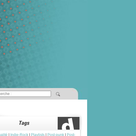
alité
|
Indie-Rock
|
Playlists
|
Post-punk
|
Post-