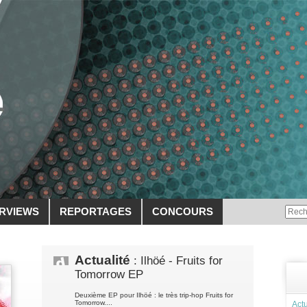
ERVIEWS
REPORTAGES
CONCOURS
Actualité
: Ilhöé - Fruits for
Tomorrow EP
Deuxième EP pour Ilhöé : le très trip-hop Fruits for
Tomorrow....
Actu