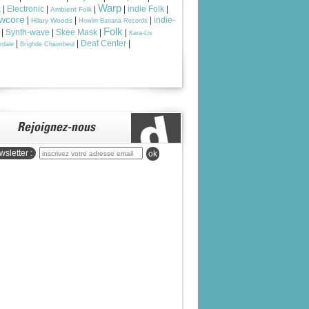
Warp
k
|
Electronic
|
|
|
indie Folk
|
Ambient Folk
wcore
|
|
|
indie-
Hilary Woods
Howlin Banana Records
Folk
|
Synth-wave
|
Skee Mask
|
|
Kara-Lis
|
|
Deaf Center
|
rdale
Brìghde Chaimbeul
sletter :
ok