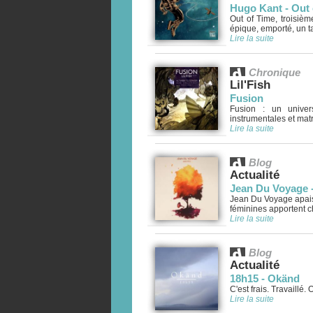
Hugo Kant - Out 
Out of Time, troisiè
épique, emporté, un ta
Lire la suite
Chronique
Lil'Fish
Fusion
Fusion : un univer
instrumentales et matr
Lire la suite
Blog
Actualité
Jean Du Voyage 
Jean Du Voyage apaise
féminines apportent ch
Lire la suite
Blog
Actualité
18h15 - Okänd
C'est frais. Travaillé
Lire la suite