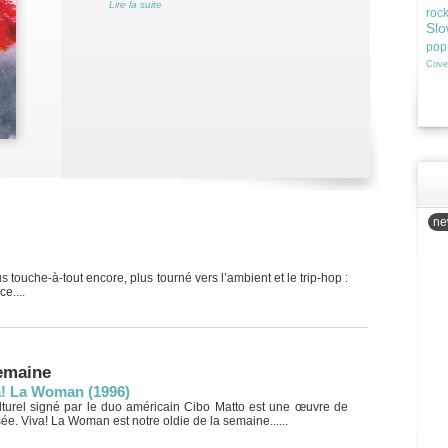
Lire la suite
roc
Slo
pop
Cove
new
s touche-à-tout encore, plus tourné vers l’ambient et le trip-hop :
e....
semaine
a! La Woman (1996)
lturel signé par le duo américain Cibo Matto est une œuvre de
sée. Viva! La Woman est notre oldie de la semaine......