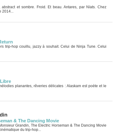
, abstract et sombre. Froid. Et beau. Antares, par Nïats. Chez
 2014...
Return
s trip-hop couillu, jazzy à souhait. Celui de Ninja Tune. Celui
Libre
élodies planantes, rêveries délicates : Alaskam est poète et le
din
rseman & The Dancing Movie
onsieur Grandin, The Electric Horseman & The Dancing Movie
inématique du trip-hop...