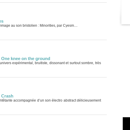
es
mage au son bristolien : Minorities, par Cyesm....
- One knee on the ground
ers expérimental, bruitiste, dissonant et surtout sombre, très
e Crash
entêtante accompagnée d’un son électro abstract délicieusement