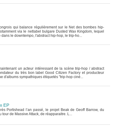
 hongrois qui balance régulièrement sur le Net des bombes hip-
notamment via le netlabel bulgare Dusted Wax Kingdom, lequel
 dans le downtempo, l'abstract hip-hop, le trip-ho...
aintenant un acteur intéressant de la scène trip-hop / abstract
ondateur du très bon label Good Citizen Factory et producteur
e d'albums sympathiques étiquetés "trip-hop ciné...
om EP
 Après Portishead l’an passé, le projet Beak de Geoff Barrow, du
tour de Massive Attack, de réapparaitre. L...