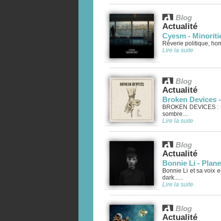
Blog
Actualité
Cyesm - Minoriti
Rêverie politique, hom
Lire la suite
Blog
Actualité
Broken Devices 
BROKEN DEVICES : univ
sombre....
Lire la suite
Blog
Actualité
Bonnie Li - Plan
Bonnie Li et sa voix 
dark......
Lire la suite
Blog
Actualité