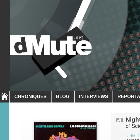
CHRONIQUES
BLOG
INTERVIEWS
REPORT
Nigh
of Sc
sortie :
1