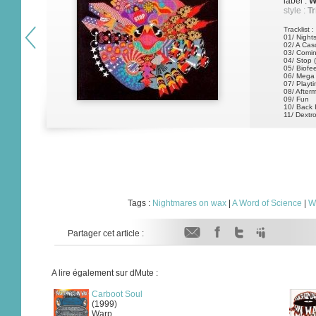
label :
W
style :
Tr
Tracklist :
01/ Nights
02/ A Cas
03/ Comi
04/ Stop 
05/ Biofe
06/ Mega
07/ Playt
08/ After
09/ Fun
10/ Back 
11/ Dextr
12/ B.W.T
13/ Sal
Tags :
Nightmares on wax
|
A Word of Science
|
W
Partager cet article :
A lire également sur dMute :
Carboot Soul
(1999)
Warp