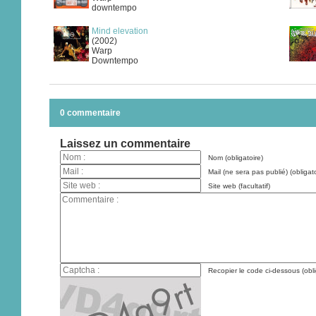
downtempo
Mind elevation
(2002)
Warp
Downtempo
0 commentaire
Laissez un commentaire
Nom (obligatoire)
Mail (ne sera pas publié) (obligato
Site web (facultatif)
Recopier le code ci-dessous (obli