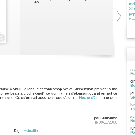
d'Or.
roc
Sl
po
Cove
ma
Ma
di
Bo
rmine à 5h00, le label electronica/pop Active Suspension promet "jaune
je
soirée beats à cloche-pied", ce qui n'a rien d'étonnant quand on sait ce
Se
 disque. Ce qu'on sait aussi c'est que c'est à la
Flèche d'Or
et que c'est
lu
Th
sa
par Guillaume
No
le 09/11/2006
lu
Tags :
Actualité
Pe