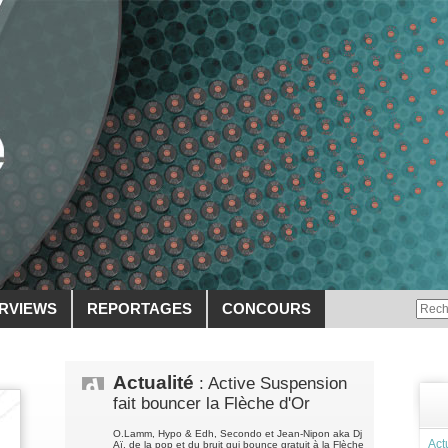
ERVIEWS
REPORTAGES
CONCOURS
Actualité
: Active Suspension
fait bouncer la Flèche d'Or
O.Lamm, Hypo & Edh, Secondo et Jean-Nipon aka Dj
Act
Aï, de la pop et du bruit qui bounce gratuit à la Flèche