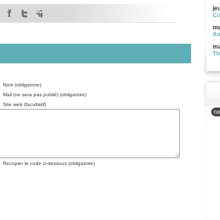
je
Co
me
Am
ma
Th
Nom (obligatoire)
Mail (ne sera pas publié) (obligatoire)
Site web (facultatif)
ne
Recopier le code ci-dessous (obligatoire)