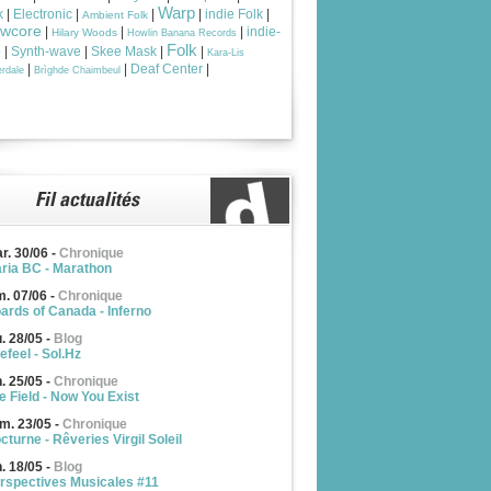
Warp
k
|
Electronic
|
|
|
indie Folk
|
Ambient Folk
owcore
|
|
|
indie-
Hilary Woods
Howlin Banana Records
Folk
p
|
Synth-wave
|
Skee Mask
|
|
Kara-Lis
|
|
Deaf Center
|
rdale
Brìghde Chaimbeul
r. 30/06
-
Chronique
ria BC - Marathon
m. 07/06
-
Chronique
ards of Canada - Inferno
u. 28/05
-
Blog
efeel - Sol.Hz
n. 25/05
-
Chronique
e Field - Now You Exist
m. 23/05
-
Chronique
cturne - Rêveries Virgil Soleil
n. 18/05
-
Blog
rspectives Musicales #11