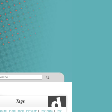
ualité
|
Indie-Rock
|
Playlists
|
Post-punk
|
Post-