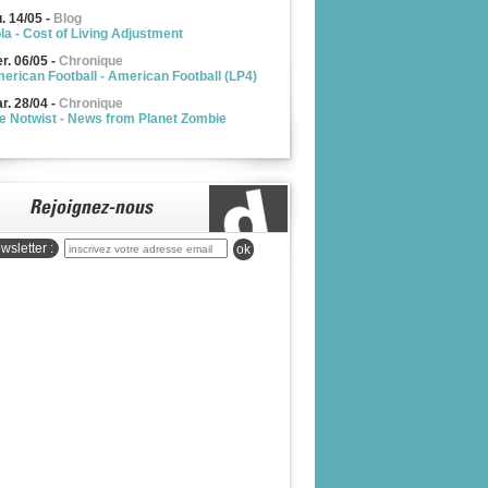
u. 14/05
-
Blog
la - Cost of Living Adjustment
r. 06/05
-
Chronique
erican Football - American Football (LP4)
r. 28/04
-
Chronique
e Notwist - News from Planet Zombie
wsletter :
ok