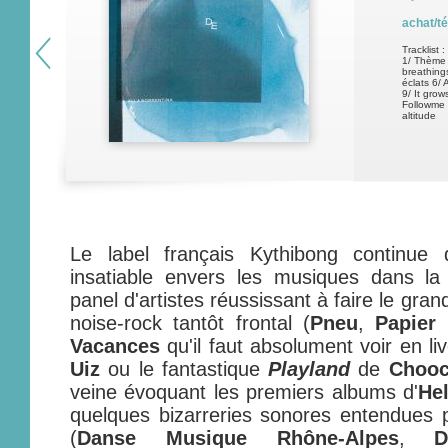
achat/t
Tracklist :
1/ Thème 
breathing
éclats 6/
9/ It grow
Followme 
altitude
Le label français Kythibong continue de
insatiable envers les musiques dans l
panel d'artistes réussissant à faire le gran
noise-rock tantôt frontal (
Pneu
,
Papier 
Vacances
qu'il faut absolument voir en liv
Uiz
ou le fantastique
Playland
de
Chooc
veine évoquant les premiers albums d'
He
quelques bizarreries sonores entendues pr
(
Danse Musique Rhône-Alpes
,
D