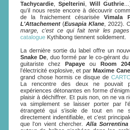
Tachycardie
,
Spelterini
,
Will Guthrie
..
qu'il nous reste encore à découvrir com
de la fraichement césarisée
Vimala 
L'Attachement
(
Eusapia Klane
, 2022). 
marge, c'est ce qui fait tenir les page
catalogue
Kythibong tiennent solidement.
La dernière sortie du label offre un nou
Snake De
, duo formé par le co-gérant du
guitariste chez
Papaye
ou
Room 20
l'électricité explosive, et par
Maxime Canel
grand chose hormis ce disque de
CART
La rencontre des deux ne pouvait p
expériences détonantes en forme d'énigm
plaisir à déchiffrer. Et puis non, on ne va r
va simplement se laisser porter par l'é
étrangeté qui s'isole de tout en ne 
directement indentifiable, et c'est principal
que l'on vient chercher.
Alla Sorrentina