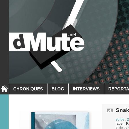
CHRONIQUES
BLOG
INTERVIEWS
REPORT
Snak
sortie :
2
label :
K
style :
el