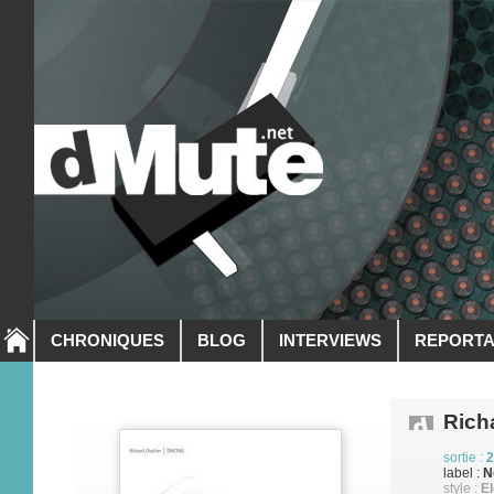
CHRONIQUES
BLOG
INTERVIEWS
REPORT
Rich
sortie :
2
label :
N
style :
El