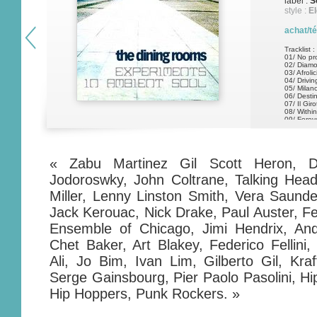
label :
S
style :
El
achat/t
Tracklist :
01/ No pr
02/ Diam
03/ Afroli
04/ Drivin
05/ Milano
06/ Desti
07/ Il Gir
08/ Within
09/ Foreve
10/ Exper
11/ Thin I
12/ The 
13/ U
« Zabu Martinez Gil Scott Heron, D
Jodoroswky, John Coltrane, Talking Head
Miller, Lenny Linston Smith, Vera Saunde
Jack Kerouac, Nick Drake, Paul Auster, Fel
Ensemble of Chicago, Jimi Hendrix, And
Chet Baker, Art Blakey, Federico Fellin
Ali, Jo Bim, Ivan Lim, Gilberto Gil, Kr
Serge Gainsbourg, Pier Paolo Pasolini, H
Hip Hoppers, Punk Rockers. »