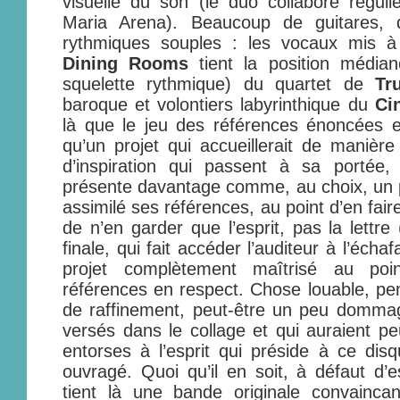
visuelle du son (le duo collabore régul
Maria Arena). Beaucoup de guitares,
rythmiques souples : les vocaux mis à
Dining Rooms
tient la position médian
squelette rythmique) du quartet de
Tr
baroque et volontiers labyrinthique du
Ci
là que le jeu des références énoncées es
qu’un projet qui accueillerait de manière
d’inspiration qui passent à sa portée
présente davantage comme, au choix, un 
assimilé ses références, au point d’en faire
de n’en garder que l’esprit, pas la lettre
finale, qui fait accéder l’auditeur à l’éch
projet complètement maîtrisé au poi
références en respect. Chose louable, pe
de raffinement, peut-être un peu dommage
versés dans le collage et qui auraient pe
entorses à l’esprit qui préside à ce disq
ouvragé. Quoi qu’il en soit, à défaut d’e
tient là une bande originale convainca