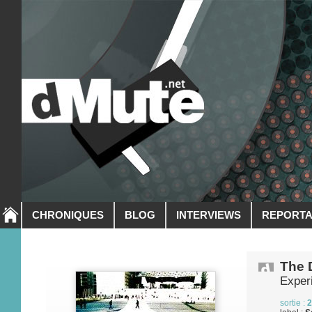
CHRONIQUES
BLOG
INTERVIEWS
REPORT
The 
Exper
sortie :
2