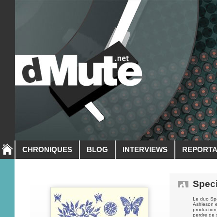
CHRONIQUES
BLOG
INTERVIEWS
REPORT
Speci
Le duo Spe
Ashleson e
production
perdre de s