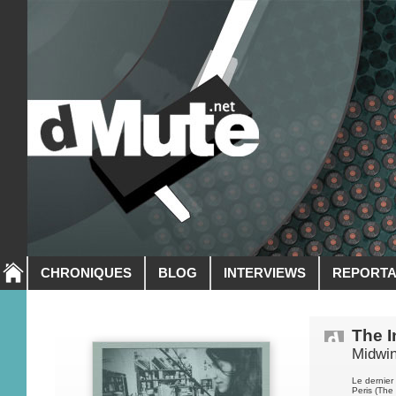
CHRONIQUES
BLOG
INTERVIEWS
REPORT
The 
Midwi
Le dernier
Peris (The