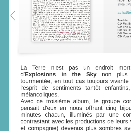
label :
B
style :
P
achat/t
Tracklist :
01/ Fist 
02/ The 
03/ Six D
04/ Memor
05/ Your 
La Terre n'est pas un endroit mort
d'
Explosions in the Sky
non plus. V
tourmentée, en tout cas toujours vivante e
l'esprit de sentiments tantôt enfantins,
mélancoliques.
Avec ce troisième album, le groupe con
pensait d'eux en nous offrant cinq bijo
minutes chacun, illuminés par une cons
contrastant avec les productions de leurs 
et compagnie) devenus plus sombres a