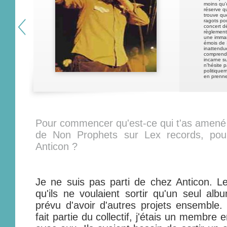
moins qu'o
réserve q
trouve qu
ragots po
concert dé
règlement
une imma
émois de 
inattendue
comprendr
incarne s
n'hésite 
politiquem
en prenne
Pour commencer qu'est-ce qui t'as amené 
de Non Prophets sur Lex records, pour
Anticon ?
Je ne suis pas parti de chez Anticon. Le
qu'ils ne voulaient sortir qu'un seul a
prévu d'avoir d'autres projets ensemble. 
fait partie du collectif, j'étais un membre 