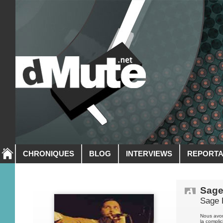
CHRONIQUES
BLOG
INTERVIEWS
REPORT
Sage
Sage 
Nous avon
la compli