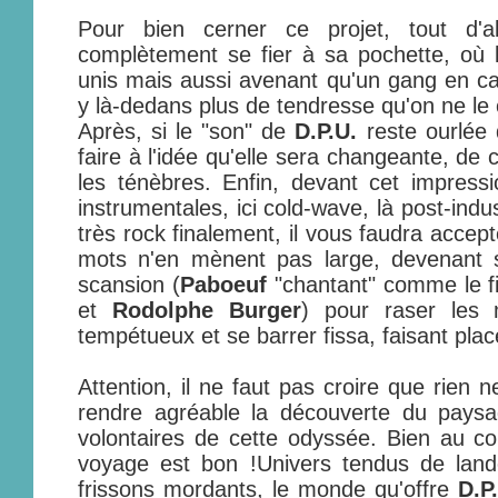
Pour bien cerner ce projet, tout d'a
complètement se fier à sa pochette, où 
unis mais aussi avenant qu'un gang en cava
y là-dedans plus de tendresse qu'on ne le c
Après, si le "son" de
D.P.U.
reste ourlée 
faire à l'idée qu'elle sera changeante, de c
les ténèbres. Enfin, devant cet impress
instrumentales, ici cold-wave, là post-indu
très rock finalement, il vous faudra accept
mots n'en mènent pas large, devenant 
scansion (
Paboeuf
"chantant" comme le fi
et
Rodolphe Burger
) pour raser les
tempétueux et se barrer fissa, faisant plac
Attention, il ne faut pas croire que rien 
rendre agréable la découverte du pays
volontaires de cette odyssée. Bien au co
voyage est bon !Univers tendus de land
frissons mordants, le monde qu'offre
D.P