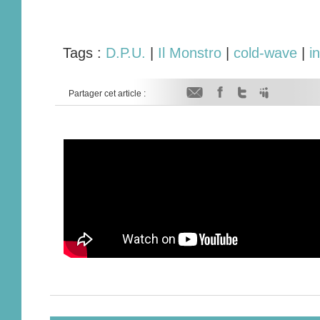
Tags :
D.P.U.
|
Il Monstro
|
cold-wave
|
i
Partager cet article :