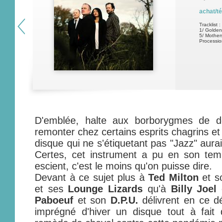
achat/t
Tracklist :
1/ Golden 
5/ Mothers
Processio
D'emblée, halte aux borborygmes de dé
remonter chez certains esprits chagrins et 
disque qui ne s'étiquetant pas "Jazz" aur
Certes, cet instrument a pu en son temp
escient, c'est le moins qu'on puisse dire.
Devant à ce sujet plus à
Ted Milton
et 
et ses
Lounge Lizards
qu'à
Billy Joel
Paboeuf
et son
D.P.U.
délivrent en ce d
imprégné d'hiver un disque tout à fait 