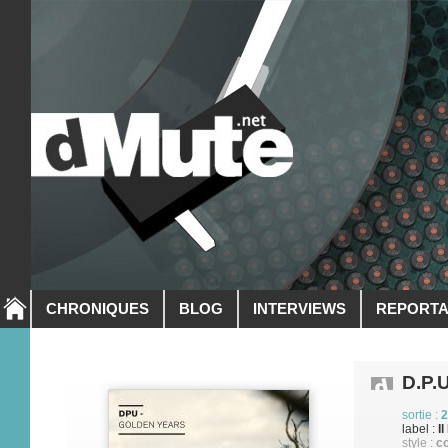
CHRONIQUES
BLOG
INTERVIEWS
REPORT
D.P.
sortie :
2
label :
I
style :
co