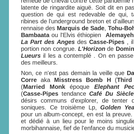
remède de cheval contre cette pandémie 
latente de ringardite aiguë. Soit dit en p
question de qui est redevable de qui, t
ribines de l'underground breton et d'ailleu
rennaise des
Marquis de Sade
,
Tohu-Bo
Bambaata
ou l'Elvis éthiopien
Alemayeh
La Part des Anges
des
Casse-Pipes
, i
portion non congrue.
L'Horizon
de
Domin
Lueurs
il les a contemplé . On en passe 
des meilleurs.
Non, ce n'est pas demain la veille que
Da
Corre
aka
Misstress Bomb H
(
Third
(
Married Monk
époque
Elephant Peo
(
Casse-Pipes
tendance
Café Du Siècle
désirs communs d'explorer, de tenter 
soniques. Ce troisième Lp,
Golden Yea
pour un album-concept, en est la preuve. 
et dédié à un lieu pour le moins singul
morbihannaise, fief de l'enfance du musici