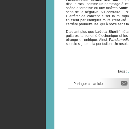
Pandemodium Solace And Stars
est
disque rock, comme un hommage à ces
scène alternative ou aux maîtres
Sonic
sens de la négative. Au contraire, il 
D’arrêter de conceptualiser la musique 
finissent par endiguer toute créativité
carrière prometteuse, qui à notre sens fa
D’autant plus que
Laëtitia Sheriff
mélan
guitares, la sonorité électronique et l
étrange et onirique. Ainsi,
P
andemodi
sous le signe de la perfection. Un résul
Tags :
L
Partager cet article :