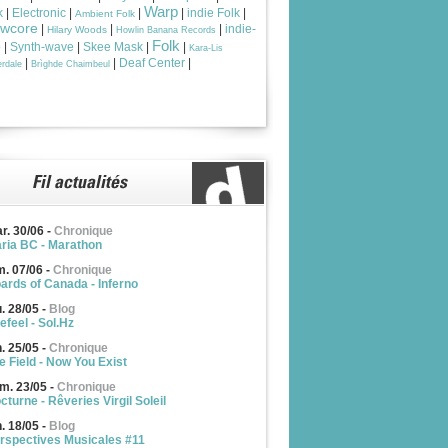
Warp
k
|
Electronic
|
|
|
indie Folk
|
Ambient Folk
owcore
|
|
|
indie-
Hilary Woods
Howlin Banana Records
Folk
p
|
Synth-wave
|
Skee Mask
|
|
Kara-Lis
|
|
Deaf Center
|
rdale
Brìghde Chaimbeul
r. 30/06
-
Chronique
ria BC - Marathon
m. 07/06
-
Chronique
ards of Canada - Inferno
u. 28/05
-
Blog
efeel - Sol.Hz
n. 25/05
-
Chronique
e Field - Now You Exist
m. 23/05
-
Chronique
cturne - Rêveries Virgil Soleil
n. 18/05
-
Blog
rspectives Musicales #11