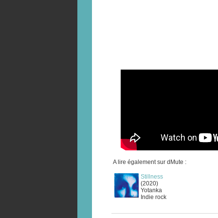
A lire également sur dMute :
Stillness
(2020)
Yotanka
Indie rock