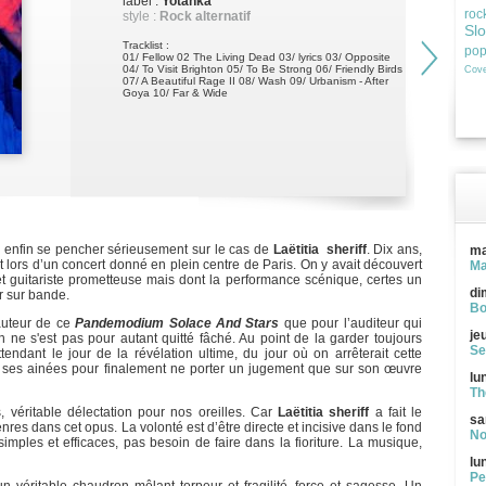
label :
Yotanka
roc
style :
Rock alternatif
Sl
Tracklist :
po
01/ Fellow 02 The Living Dead 03/ lyrics 03/ Opposite
04/ To Visit Brighton 05/ To Be Strong 06/ Friendly Birds
Cove
07/ A Beautiful Rage II 08/ Wash 09/ Urbanism - After
Goya 10/ Far & Wide
e enfin se pencher sérieusement sur le cas de
Laëtitia sheriff
. Dix ans,
ma
lors d’un concert donné en plein centre de Paris. On y avait découvert
Ma
et guitariste prometteuse mais dont la performance scénique, certes un
di
r sur bande.
Bo
auteur de ce
Pandemodium Solace And Stars
que pour l’auditeur qui
je
on ne s'est pas pour autant quitté fâché. Au point de la garder toujours
Se
endant le jour de la révélation ultime, du jour où on arrêterait cette
 ses ainées pour finalement ne porter un jugement que sur son œuvre
lu
Th
véritable délectation pour nos oreilles. Car
Laëtitia sheriff
a fait le
sa
es dans cet opus. La volonté est d’être directe et incisive dans le fond
No
mples et efficaces, pas besoin de faire dans la fioriture. La musique,
lu
Pe