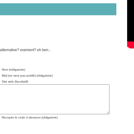
alternative? vraiment? eh ben...
Nom (obligatoire)
Mail (ne sera pas publié) (obligatoire)
Site web (facultatif)
Recopier le code ci-dessous (obligatoire)