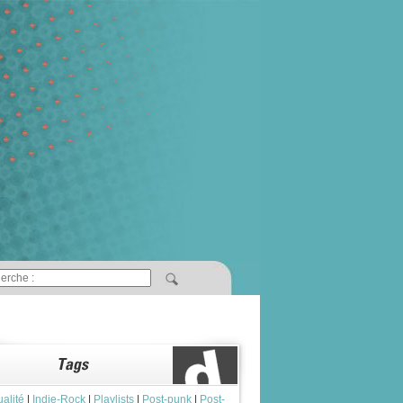
ualité
|
Indie-Rock
|
Playlists
|
Post-punk
|
Post-