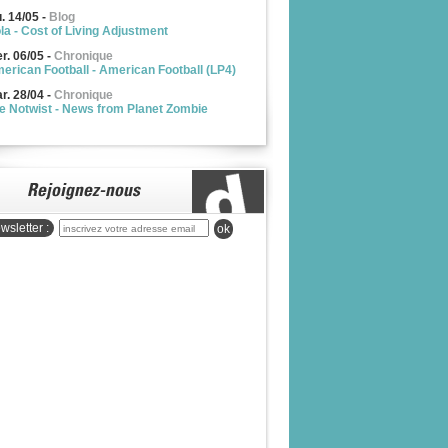
u. 14/05
-
Blog
la - Cost of Living Adjustment
r. 06/05
-
Chronique
erican Football - American Football (LP4)
r. 28/04
-
Chronique
e Notwist - News from Planet Zombie
wsletter :
ok