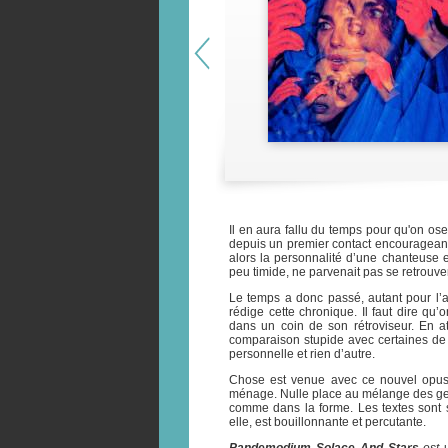
Il en aura fallu du temps pour qu'on os
depuis un premier contact encourageant 
alors la personnalité d’une chanteuse 
peu timide, ne parvenait pas se retrouve
Le temps a donc passé, autant pour l’
rédige cette chronique. Il faut dire qu’
dans un coin de son rétroviseur. En att
comparaison stupide avec certaines de
personnelle et rien d’autre.
Chose est venue avec ce nouvel opus, 
ménage. Nulle place au mélange des genr
comme dans la forme. Les textes sont si
elle, est bouillonnante et percutante.