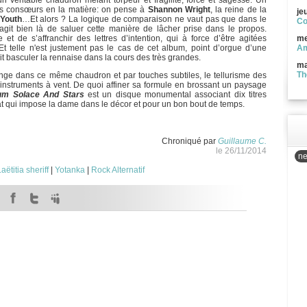
un véritable chaudron mêlant torpeur et fragilité, force et sagesse. Un
 consœurs en la matière: on pense à
Shannon Wright
, la reine de la
je
 Youth
…Et alors ? La logique de comparaison ne vaut pas que dans le
Co
s’agit bien là de saluer cette manière de lâcher prise dans le propos.
et de s’affranchir des lettres d’intention, qui à force d’être agitées
me
. Et telle n'est justement pas le cas de cet album, point d’orgue d’une
Am
it basculer la rennaise dans la cours des très grandes.
ma
Th
ge dans ce même chaudron et par touches subtiles, le tellurisme des
es instruments à vent. De quoi affiner sa formule en brossant un paysage
um Solace And Stars
est un disque monumental associant dix titres
tat qui impose la dame dans le décor et pour un bon bout de temps.
Chroniqué par
Guillaume C.
le 26/11/2014
ne
aëtitia sheriff
|
Yotanka
|
Rock Alternatif