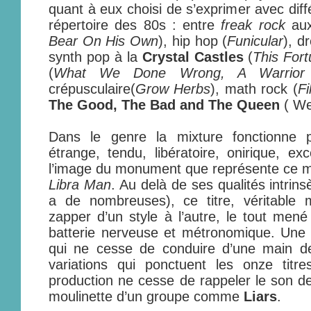
quant à eux choisi de s’exprimer avec dif
répertoire des 80s : entre
freak rock
aux
Bear On His Own
), hip hop (
Funicular
), d
synth pop à la
Crystal Castles
(
This For
(
What We Done Wrong, A Warrior
crépusculaire(
Grow Herbs
), math rock (
Fi
The Good, The Bad and The Queen
( We
Dans le genre la mixture fonctionne par
étrange, tendu, libératoire, onirique, ex
l’image du monument que représente ce m
Libra Man
. Au delà de ses qualités intrins
a de nombreuses), ce titre, véritable
zapper d’un style à l’autre, le tout men
batterie nerveuse et métronomique. Une 
qui ne cesse de conduire d’une main d
variations qui ponctuent les onze tit
production ne cesse de rappeler le son 
moulinette d’un groupe comme
Liars
.