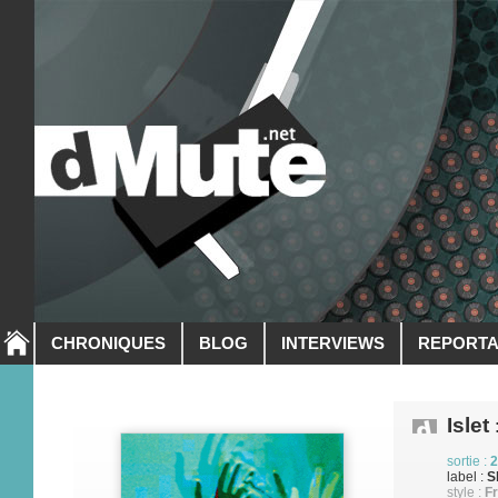
CHRONIQUES
BLOG
INTERVIEWS
REPORT
Islet
:
sortie :
2
label :
S
style :
F