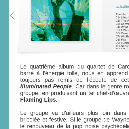
achat/t
Tracklist :
01/ Libra
02/ This 
03/ Entwi
04/ What
05/ A War
06/ Grow
07/ We B
08/ Filia
09/ Funic
10/ Shore
11/ A Bea
Le quatrième album du quartet de Cardi
barré à l’énergie folle, nous en appren
toujours pas remis de l’écoute de cet
Illuminated People
. Car dans le genre ro
groupe, en produisant un tel chef-d’œuvr
Flaming Lips
.
Le groupe va d’ailleurs plus loin dans 
bricolée et festive. Si le groupe de Wayne
le renouveau de la pop noise psychédéli