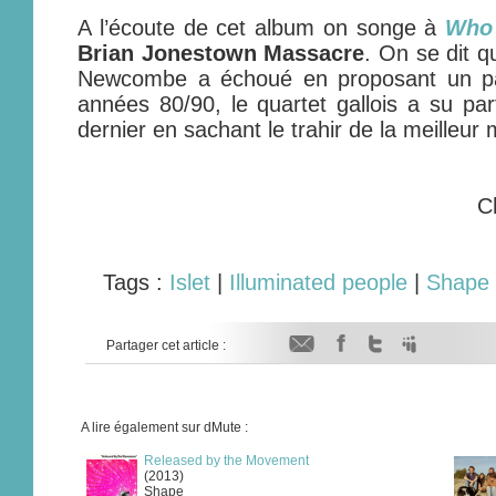
A l’écoute de cet album on songe à
Who 
Brian Jonestown Massacre
. On se dit q
Newcombe a échoué en proposant un pas
années 80/90, le quartet gallois a su par
dernier en sachant le trahir de la meilleur 
C
Tags :
Islet
|
Illuminated people
|
Shape
Partager cet article :
A lire également sur dMute :
Released by the Movement
(2013)
Shape