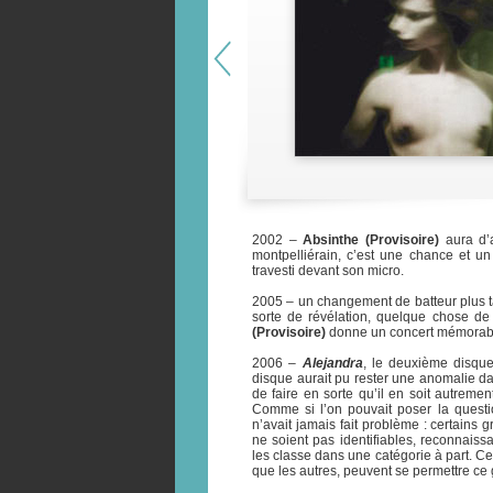
2002 –
Absinthe (Provisoire)
aura d’a
montpelliérain, c’est une chance et un
travesti devant son micro.
2005 – un changement de batteur plus ta
sorte de révélation, quelque chose de 
(Provisoire)
donne un concert mémorab
2006 –
Alejandra
, le deuxième disque
disque aurait pu rester une anomalie da
de faire en sorte qu’il en soit autrem
Comme si l’on pouvait poser la questi
n’avait jamais fait problème : certains 
ne soient pas identifiables, reconnaiss
les classe dans une catégorie à part. C
que les autres, peuvent se permettre ce 