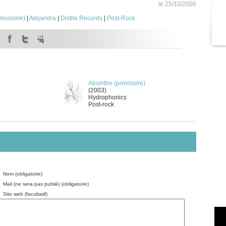
le 25/10/2006
rovisoire)
|
Alejandra
|
Distile Records
|
Post-Rock
Absinthe (provisoire)
(2003)
Hydrophonics
Post-rock
Nom (obligatoire)
Mail (ne sera pas publié) (obligatoire)
Site web (facultatif)