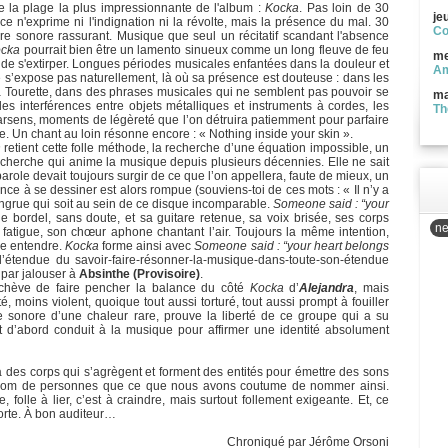
e la plage la plus impressionnante de l'album :
Kocka
. Pas loin de 30
je
ce n'exprime ni l'indignation ni la révolte, mais la présence du mal. 30
Co
e sonore rassurant. Musique que seul un récitatif scandant l'absence
cka
pourrait bien être un lamento sinueux comme un long fleuve de feu
me
t de s'extirper. Longues périodes musicales enfantées dans la douleur et
Am
ne s’expose pas naturellement, là où sa présence est douteuse : dans les
la Tourette, dans des phrases musicales qui ne semblent pas pouvoir se
ma
les interférences entre objets métalliques et instruments à cordes, les
Th
arsens, moments de légèreté que l’on détruira patiemment pour parfaire
re. Un chant au loin résonne encore : « Nothing inside your skin ».
n
retient cette folle méthode, la recherche d’une équation impossible, un
 recherche qui anime la musique depuis plusieurs décennies. Elle ne sait
arole devait toujours surgir de ce que l’on appellera, faute de mieux, un
ce à se dessiner est alors rompue (souviens-toi de ces mots : « Il n’y a
ongrue qui soit au sein de ce disque incomparable.
Someone said : “your
 bordel, sans doute, et sa guitare retenue, sa voix brisée, ses corps
ne
 fatigue, son chœur aphone chantant l’air. Toujours la même intention,
re entendre.
Kocka
forme ainsi avec
Someone said : “your heart belongs
étendue du savoir-faire-résonner-la-musique-dans-toute-son-étendue
r par jalouser à
Absinthe (Provisoire)
.
hève de faire pencher la balance du côté
Kocka
d’
Alejandra
, mais
é, moins violent, quoique tout aussi torturé, tout aussi prompt à fouiller
e sonore d’une chaleur rare, prouve la liberté de ce groupe qui a su
out d’abord conduit à la musique pour affirmer une identité absolument
y a des corps qui s’agrègent et forment des entités pour émettre des sons
le nom de personnes que ce que nous avons coutume de nommer ainsi.
 folle à lier, c’est à craindre, mais surtout follement exigeante. Et, ce
 morte. À bon auditeur…
Chroniqué par Jérôme Orsoni