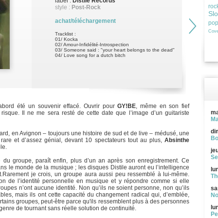
label :
Distile Records
roc
style :
Post-Rock
Sl
achat/téléchargement
po
Cove
Tracklist :
01/ Kocka
02/ Amour-Infidélité-Introspection
03/ Someone said : "your heart belongs to the dead"
04/ Love song for a dutch bitch
bord été un souvenir effacé. Ouvrir pour
GY!BE
, même en son fief
ma
 risque. Il ne me sera resté de cette date que l’image d’un guitariste
Ma
di
rd, en Avignon – toujours une histoire de sud et de live – médusé, une
Bo
rare et d’assez génial, devant 10 spectateurs tout au plus,
Absinthe
le.
je
Se
 du groupe, paraît enfin, plus d’un an après son enregistrement. Ce
ns le monde de la musique ; les disques Distile auront eu l’intelligence
lu
ent.Rarement je crois, un groupe aura aussi peu ressemblé à lui-même.
Th
on de l’identité personnelle en musique et y répondre comme si elle
groupes n’ont aucune identité. Non qu’ils ne soient personne, non qu’ils
sa
ables, mais ils ont cette capacité du changement radical qui, d’emblée,
No
ertains groupes, peut-être parce qu'ils ressemblent plus à des personnes
lu
genre de tournant sans réelle solution de continuité.
Pe