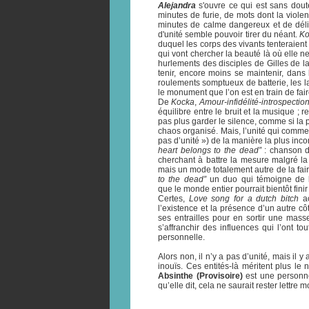
Alejandra
s'ouvre ce qui est sans dout
minutes de furie, de mots dont la violen
minutes de calme dangereux et de délir
d'unité semble pouvoir tirer du néant.
Ko
duquel les corps des vivants tenteraien
qui vont chercher la beauté là où elle 
hurlements des disciples de Gilles de 
tenir, encore moins se maintenir, dans 
roulements somptueux de batterie, les l
le monument que l’on est en train de fai
De
Kocka
,
Amour-infidélité-introspectio
équilibre entre le bruit et la musique ;
pas plus garder le silence, comme si la p
chaos organisé. Mais, l’unité qui commen
pas d’unité ») de la manière la plus inc
heart belongs to the dead”
: chanson de
cherchant à battre la mesure malgré la
mais un mode totalement autre de la fai
to the dead”
un duo qui témoigne de l’
que le monde entier pourrait bientôt fini
Certes,
Love song for a dutch bitch
ac
l’existence et la présence d’un autre côt
ses entrailles pour en sortir une mass
s’affranchir des influences qui l’ont t
personnelle.
Alors non, il n’y a pas d’unité, mais il 
inouïs. Ces entités-là méritent plus 
Absinthe (Provisoire)
est une personne,
qu’elle dit, cela ne saurait rester lettre