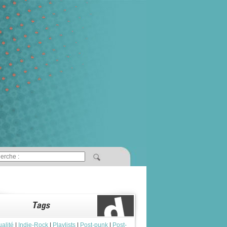
ualité
|
Indie-Rock
|
Playlists
|
Post-punk
|
Post-