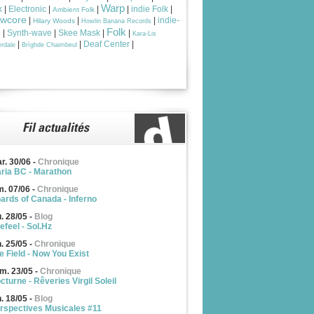
Warp
k
|
Electronic
|
|
|
indie Folk
|
Ambient Folk
owcore
|
|
|
indie-
Hilary Woods
Howlin Banana Records
Folk
p
|
Synth-wave
|
Skee Mask
|
|
Kara-Lis
|
|
Deaf Center
|
rdale
Brìghde Chaimbeul
r. 30/06
-
Chronique
ria BC - Marathon
m. 07/06
-
Chronique
ards of Canada - Inferno
u. 28/05
-
Blog
efeel - Sol.Hz
n. 25/05
-
Chronique
e Field - Now You Exist
m. 23/05
-
Chronique
cturne - Rêveries Virgil Soleil
n. 18/05
-
Blog
rspectives Musicales #11