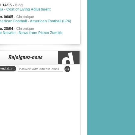
u. 14/05
-
Blog
la - Cost of Living Adjustment
r. 06/05
-
Chronique
erican Football - American Football (LP4)
r. 28/04
-
Chronique
e Notwist - News from Planet Zombie
wsletter :
ok