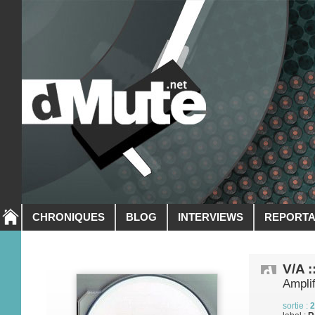
CHRONIQUES
BLOG
INTERVIEWS
REPORT
V/A 
Amplif
sortie :
2