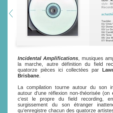
label :
R
style :
Mu
Recordi
achat/t
Tracklist :
01/ Chris
02/ Domen
03/ Le Gra
04/ Camill
05/ Terre 
06/ Joe M
07/ Bran
Incidental Amplifications
, musiques ampl
la marche, autre définition du field r
quatorze pièces ici collectées par
Law
Brisbane
.
La compilation tourne autour du son inc
autour d’une réflexion non-théorisée (on
c’est le propre du field recording, e
surgissement du son étranger inatten
qu’enregistre chacun des quatorze artistes