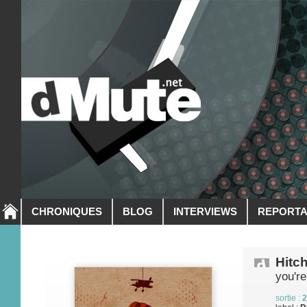
CHRONIQUES
BLOG
INTERVIEWS
REPORT
Hitc
you're
sortie :
2