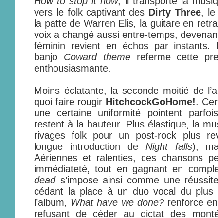
How to stop it now
, il transporte la musi
vers le folk captivant des
Dirty Three
, le
la patte de Warren Elis, la guitare en retra
voix a changé aussi entre-temps, devenant
féminin revient en échos par instants. 
banjo
Coward theme
referme cette pre
enthousiasmante.
Moins éclatante, la seconde moitié de l’
quoi faire rougir
HitchcockGoHome!
. Ce
une certaine uniformité pointent parfoi
restent à la hauteur. Plus élastique, la m
rivages folk pour un post-rock plus r
longue introduction de
Night falls
), ma
Aériennes et ralenties, ces chansons pe
immédiateté, tout en gagnant en compl
dead
s’impose ainsi comme une réussite 
cédant la place à un duo vocal du plus b
l’album,
What have we done?
renforce en
refusant de céder au dictat des monté