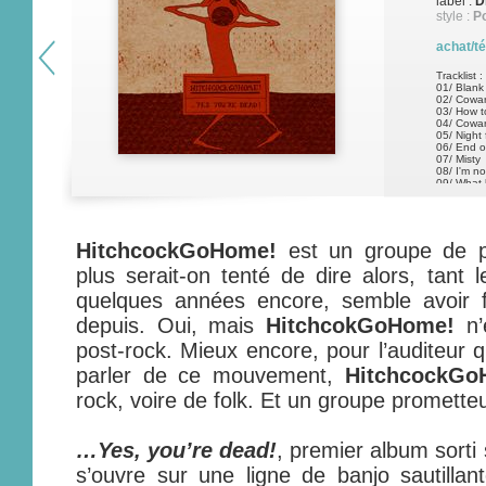
label :
D
style :
Po
achat/t
Tracklist :
01/ Blank
02/ Cowa
03/ How t
04/ Cowa
05/ Night 
06/ End o
07/ Misty
08/ I'm n
09/ What
HitchcockGoHome!
est un groupe de po
plus serait-on tenté de dire alors, tant l
quelques années encore, semble avoir f
depuis. Oui, mais
HitchcokGoHome!
n’
post-rock. Mieux encore, pour l’auditeur q
parler de ce mouvement,
HitchcockGo
rock, voire de folk. Et un groupe prometteu
…Yes, you’re dead!
, premier album sorti 
s’ouvre sur une ligne de banjo sautillant