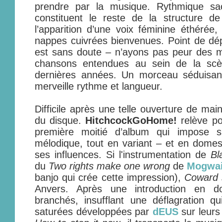
prendre par la musique. Rythmique sac
constituent le reste de la structure 
l’apparition d’une voix féminine éthéré
nappes cuivrées bienvenues. Point de dép
est sans doute – n’ayons pas peur des m
chansons entendues au sein de la scè
dernières années. Un morceau séduisant
merveille rythme et langueur.
Difficile après une telle ouverture de mai
du disque.
HitchcockGoHome!
relève pou
première moitié d’album qui impose s
mélodique, tout en variant – et en dome
ses influences. Si l'instrumentation de
Bl
du
Two rights make one wrong
de
Mogwa
banjo qui crée cette impression),
Coward 
Anvers. Après une introduction en do
branchés, insufflant une déflagration q
saturées développées par
dEUS
sur leurs