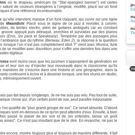
hns
où le drapeau américain (le “Star-spangled banner”) est certes
je
r saturé de couleurs étrangères à l’original, modifié, placé sur un fond
Co
oniques d’une référence incontournable.
me
ie qu’elle intervient, marque d’un funk claquant, qui ouvre sur une ligne
Am
ode
Mwandishi
. Placé sous le signe de ce jazz à revisiter, à colorer,
ulées, de teintes electro, plein de guitares ambiguës car en constant
ma
 groove appuyé puis détraqué, enrichies et survolées par des pianos
Th
urs (
Eros
,
Six pack
et
Speakeasy
). Tempérée par des passages plus
 l’ambiance que du rythme (
Benway
,
Eden 2
), la réponse à la question
 lorsque l’on n’est pas complètement idiot ?” vient avec
Monica
, funk
s de se modifier avec discrétion, pour s’offrir une dernière fois dans une
sites digitaux.
toise
sont moins ceux que les jazzmen s’approprient de génération en
que et leur son ou d’injecter leur nouveauté dans le classicisme qu’ils
ne
 manières de s’inscrire dans une histoire et une géographie, dans la
nts continuent à écrire et à dessiner lorsque, une fois réunis en studio,
s, intrinsèquement ouvert.
ais pas fait depuis longtemps. Je ne me suis pas relu. Pas tout de suite,
quelque chose qui, d'un certain point de vue, peut paraître inépuisable.
 l'on qualifie de "plus grand groupe de xxx". Ce serait absurde. D'abord
disques sont en-dessous de ce qu'on peut attendre d'eux. Ensuite, à bien
fois passé le plaisir de les voir et de les entendre, laisse un goût
pas assez". Ce n'est pas insultant que de le dire. En revanche, ne pas le
dre encore, montre toujours plus et toujours de manière différente. Il fait