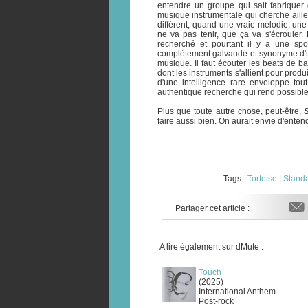
entendre un groupe qui sait fabrique
musique instrumentale qui cherche aille
différent, quand une vraie mélodie, un
ne va pas tenir, que ça va s'écrouler. 
recherché et pourtant il y a une spon
complètement galvaudé et synonyme d'un
musique. Il faut écouter les beats de bat
dont les instruments s'allient pour pro
d'une intelligence rare enveloppe to
authentique recherche qui rend possible
Plus que toute autre chose, peut-être,
faire aussi bien. On aurait envie d'enten
Tags :
Tortoise
|
Stand
Partager cet article :
A lire également sur dMute :
Touch
(2025)
International Anthem
Post-rock