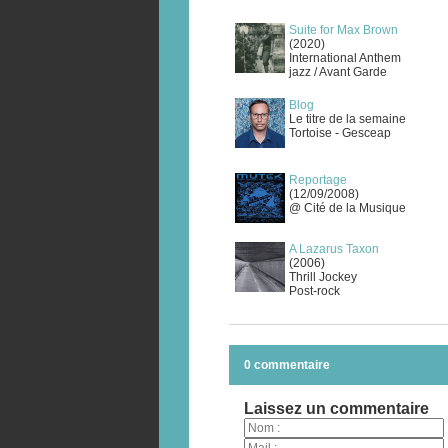
Suite for Max Brown
(2020)
International Anthem
jazz / Avant Garde
Blog
Le titre de la semaine
Tortoise - Gesceap
Reportage
(12/09/2008)
@ Cité de la Musique
A Lazarus Taxon
(2006)
Thrill Jockey
Post-rock
0 commentaire
Laissez un commentaire