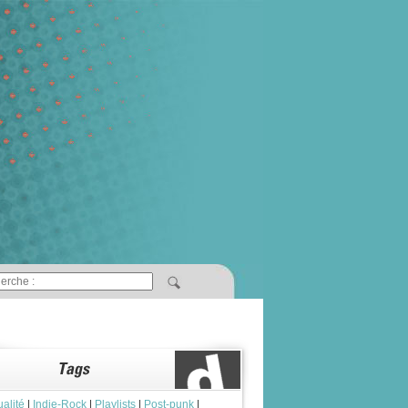
ualité
|
Indie-Rock
|
Playlists
|
Post-punk
|