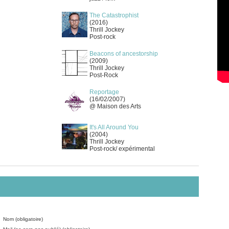
The Catastrophist
(2016)
Thrill Jockey
Post-rock
Beacons of ancestorship
(2009)
Thrill Jockey
Post-Rock
Reportage
(16/02/2007)
@ Maison des Arts
It's All Around You
(2004)
Thrill Jockey
Post-rock/ expérimental
Nom (obligatoire)