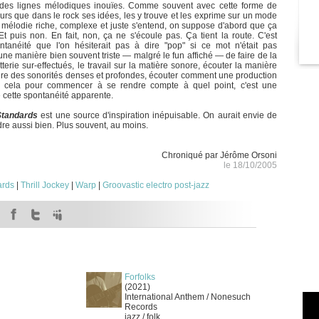
r des lignes mélodiques inouïes. Comme souvent avec cette forme de
urs que dans le rock ses idées, les y trouve et les exprime sur un mode
e mélodie riche, complexe et juste s'entend, on suppose d'abord que ça
Et puis non. En fait, non, ça ne s'écoule pas. Ça tient la route. C'est
tanéité que l'on hésiterait pas à dire "pop" si ce mot n'était pas
e manière bien souvent triste — malgré le fun affiché — de faire de la
terie sur-effectués, le travail sur la matière sonore, écouter la manière
duire des sonorités denses et profondes, écouter comment une production
ut cela pour commencer à se rendre compte à quel point, c'est une
 cette spontanéité apparente.
Standards
est une source d'inspiration inépuisable. On aurait envie de
dre aussi bien. Plus souvent, au moins.
Chroniqué par Jérôme Orsoni
le 18/10/2005
ards
|
Thrill Jockey
|
Warp
|
Groovastic electro post-jazz
Forfolks
(2021)
International Anthem / Nonesuch
Records
jazz / folk