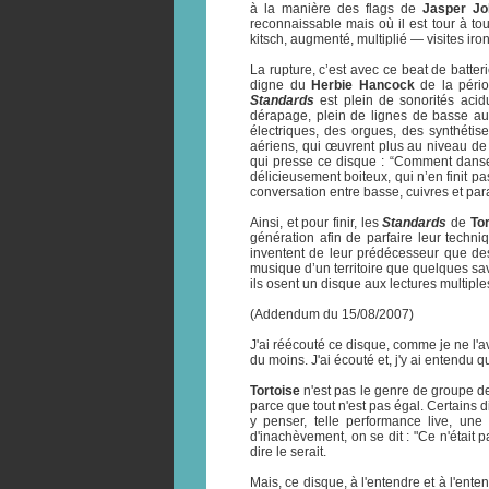
à la manière des flags de
Jasper Jo
reconnaissable mais où il est tour à tou
kitsch, augmenté, multiplié — visites ir
La rupture, c’est avec ce beat de batter
digne du
Herbie Hancock
de la péri
Standards
est plein de sonorités acid
dérapage, plein de lignes de basse au
électriques, des orgues, des synthétise
aériens, qui œuvrent plus au niveau de
qui presse ce disque : “Comment danser
délicieusement boiteux, qui n’en finit pa
conversation entre basse, cuivres et para
Ainsi, et pour finir, les
Standards
de
Tor
génération afin de parfaire leur techni
inventent de leur prédécesseur que des
musique d’un territoire que quelques sava
ils osent un disque aux lectures multiple
(Addendum du 15/08/2007)
J'ai réécouté ce disque, comme je ne l'av
du moins. J'ai écouté et, j'y ai entendu 
Tortoise
n'est pas le genre de groupe de
parce que tout n'est pas égal. Certains 
y penser, telle performance live, une 
d'inachèvement, on se dit : "Ce n'était 
dire le serait.
Mais, ce disque, à l'entendre et à l'enten