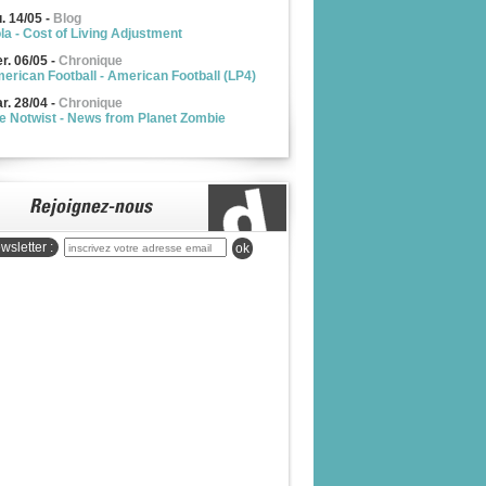
u. 14/05
-
Blog
la - Cost of Living Adjustment
r. 06/05
-
Chronique
erican Football - American Football (LP4)
r. 28/04
-
Chronique
e Notwist - News from Planet Zombie
wsletter :
ok