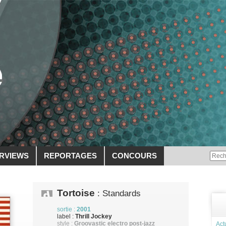
ERVIEWS
REPORTAGES
CONCOURS
Tortoise
: Standards
sortie :
2001
label :
Thrill Jockey
style :
Groovastic electro post-jazz
Act