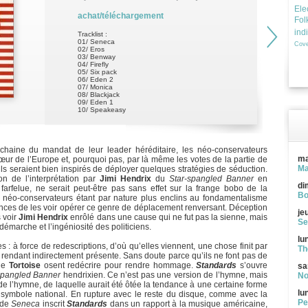
Ele
achat/téléchargement
Fol
ind
Tracklist :
01/ Seneca
Cove
02/ Eros
03/ Benway
04/ Firefly
05/ Six pack
06/ Eden 2
07/ Monica
08/ Blackjack
09/ Eden 1
10/ Speakeasy
chaine du mandat de leur leader héréditaire, les néo-conservateurs
ma
œur de l’Europe et, pourquoi pas, par là même les votes de la partie de
Ma
 ils seraient bien inspirés de déployer quelques stratégies de séduction.
on de l’interprétation par
Jimi Hendrix
du
Star-spangled Banner
en
di
rfelue, ne serait peut-être pas sans effet sur la frange bobo de la
Bo
s néo-conservateurs étant par nature plus enclins au fondamentalisme
hances de les voir opérer ce genre de déplacement renversant. Déception
je
 voir
Jimi Hendrix
enrôlé dans une cause qui ne fut pas la sienne, mais
Se
démarche et l’ingéniosité des politiciens.
lu
 : à force de redescriptions, d’où qu’elles viennent, une chose finit par
Th
a rendant indirectement présente. Sans doute parce qu’ils ne font pas de
 de
Tortoise
osent redécrire pour rendre hommage.
Standards
s’ouvre
sa
spangled Banner
hendrixien. Ce n’est pas une version de l’hymne, mais
No
de l’hymne, de laquelle aurait été ôtée la tendance à une certaine forme
lu
 symbole national. En rupture avec le reste du disque, comme avec la
Pe
 de
Seneca
inscrit
Standards
dans un rapport à la musique américaine,