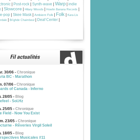
Warp
ctronic
|
Post-rock
|
Synth-wave
|
|
indie
Slowcore
k
|
|
|
|
Hilary Woods
Howlin Banana Records
Folk
ie-pop
|
Skee Mask
|
|
|
Ambient Folk
Kara-Lis
|
|
Deaf Center
|
rdale
Brìghde Chaimbeul
r. 30/06
-
Chronique
ria BC - Marathon
m. 07/06
-
Chronique
ards of Canada - Inferno
u. 28/05
-
Blog
efeel - Sol.Hz
n. 25/05
-
Chronique
e Field - Now You Exist
m. 23/05
-
Chronique
cturne - Rêveries Virgil Soleil
n. 18/05
-
Blog
rspectives Musicales #11