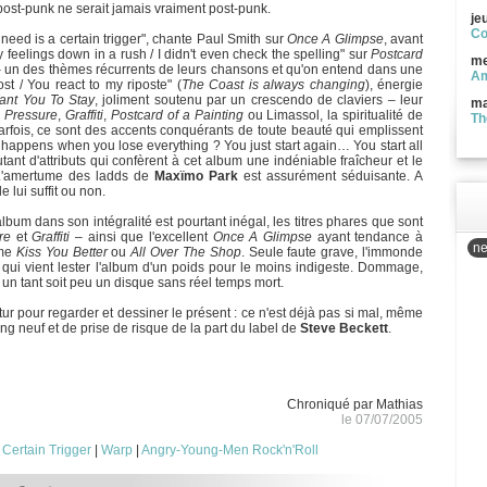
post-punk ne serait jamais vraiment post-punk.
je
Co
I need is a certain trigger", chante Paul Smith sur
Once A Glimpse
, avant
 feelings down in a rush / I didn't even check the spelling" sur
Postcard
me
 – un des thèmes récurrents de leurs chansons et qu'on entend dans une
Am
 / You react to my riposte" (
The Coast is always changing
), énergie
ant You To Stay
, joliment soutenu par un crescendo de claviers – leur
ma
 Pressure
,
Graffiti
,
Postcard of a Painting
ou Limassol, la spiritualité de
Th
 Parfois, ce sont des accents conquérants de toute beauté qui emplissent
 happens when you lose everything ? You just start again… You start all
utant d'attributs qui confèrent à cet album une indéniable fraîcheur et le
 L'amertume des ladds de
Maxïmo Park
est assurément séduisante. A
 lui suffit ou non.
lbum dans son intégralité est pourtant inégal, les titres phares que sont
re
et
Graffiti
– ainsi que l'excellent
Once A Glimpse
ayant tendance à
ne
mme
Kiss You Better
ou
All Over The Shop
. Seule faute grave, l'immonde
 qui vient lester l'album d'un poids pour le moins indigeste. Dommage,
nt un tant soit peu un disque sans réel temps mort.
tur pour regarder et dessiner le présent : ce n'est déjà pas si mal, même
ng neuf et de prise de risque de la part du label de
Steve Beckett
.
Chroniqué par Mathias
le 07/07/2005
 Certain Trigger
|
Warp
|
Angry-Young-Men Rock'n'Roll