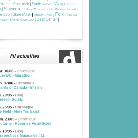
Warp
ctronic
|
Post-rock
|
Synth-wave
|
|
indie
Slowcore
k
|
|
|
|
Hilary Woods
Howlin Banana Records
Folk
ie-pop
|
Skee Mask
|
|
|
Ambient Folk
Kara-Lis
|
|
Deaf Center
|
rdale
Brìghde Chaimbeul
r. 30/06
-
Chronique
ria BC - Marathon
m. 07/06
-
Chronique
ards of Canada - Inferno
u. 28/05
-
Blog
efeel - Sol.Hz
n. 25/05
-
Chronique
e Field - Now You Exist
m. 23/05
-
Chronique
cturne - Rêveries Virgil Soleil
n. 18/05
-
Blog
rspectives Musicales #11