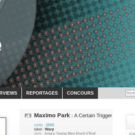
ERVIEWS
REPORTAGES
CONCOURS
Maxïmo Park
: A Certain Trigger
sortie :
2005
label :
Warp
style :
Angry-Young-Men Rock'n'Roll
Act