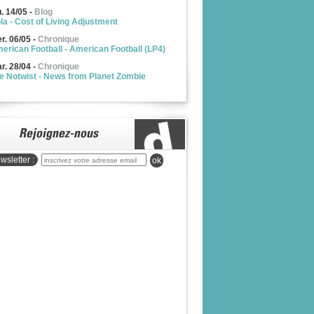
u. 14/05
-
Blog
la - Cost of Living Adjustment
r. 06/05
-
Chronique
erican Football - American Football (LP4)
r. 28/04
-
Chronique
e Notwist - News from Planet Zombie
wsletter :
ok