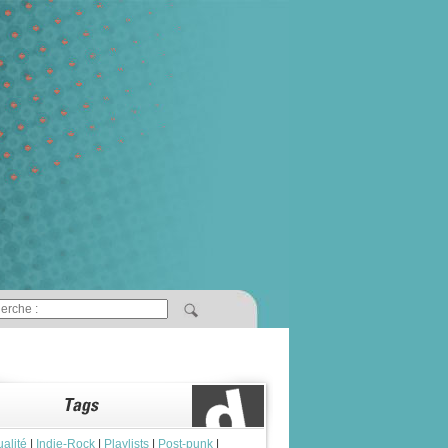
ualité
|
Indie-Rock
|
Playlists
|
Post-punk
|