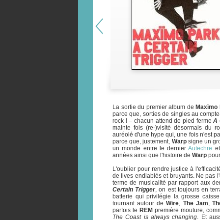
La sortie du premier album de
Maxïmo 
parce que, sorties de singles au compt
rock ! – chacun attend de pied ferme
A 
mainte fois (re-)visité désormais du r
auréolé d'une hype qui, une fois n'est pa
parce que, justement,
Warp
signe un gro
un monde entre le dernier
Autechre
e
années ainsi que l'histoire de
Warp
pour
L'oublier pour rendre justice à l'effica
de lives endiablés et bruyants. Ne pas 
terme de musicalité par rapport aux de
Certain Trigger
, on est toujours en ter
batterie qui privilégie la grosse caiss
tournant autour de
Wire
,
The Jam
,
Th
parfois le
REM
première mouture, com
The Coast is always changing
. Et au