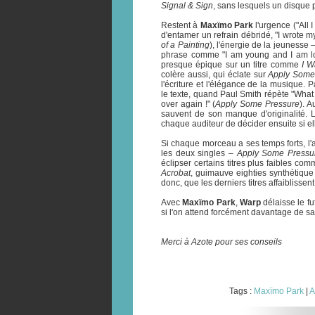
Signal & Sign
, sans lesquels un disque 
Restent à
Maxïmo Park
l'urgence ("All 
d'entamer un refrain débridé, "I wrote my
of a Painting
), l'énergie de la jeunesse
phrase comme "I am young and I am lost
presque épique sur un titre comme
I W
colère aussi, qui éclate sur
Apply Some
l'écriture et l'élégance de la musique.
le texte, quand Paul Smith répète "What
over again !" (
Apply Some Pressure
). A
sauvent de son manque d'originalité.
chaque auditeur de décider ensuite si elle
Si chaque morceau a ses temps forts, l'a
les deux singles –
Apply Some Pressu
éclipser certains titres plus faibles co
Acrobat
, guimauve eighties synthétique
donc, que les derniers titres affaiblisse
Avec
Maxïmo Park
,
Warp
délaisse le fu
si l'on attend forcément davantage de sa
Merci à Azote pour ses conseils
Tags :
Maxïmo Park
|
A