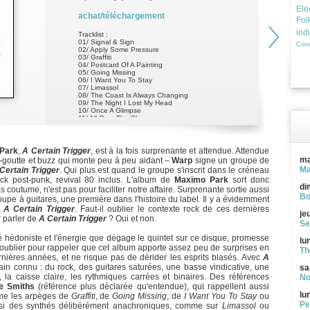
Ele
achat/téléchargement
Fol
ind
Tracklist :
01/ Signal & Sign
Cove
02/ Apply Some Pressure
03/ Graffiti
04/ Postcard Of A Painting
05/ Going Missing
06/ I Want You To Stay
07/ Limassol
08/ The Coast Is Always Changing
09/ The Night I Lost My Head
10/ Once A Glimpse
11/ All Over The Shop
12/ A
Park
,
A Certain Trigger
, est à la fois surprenante et attendue. Attendue
ma
e-goutte et buzz qui monte peu à peu aidant –
Warp
signe un groupe de
Ma
Certain Trigger
. Qui plus est quand le groupe s'inscrit dans le créneau
ock post-punk, revival 80 inclus. L'album de
Maxïmo Park
sort donc
di
s coutume, n'est pas pour faciliter notre affaire. Surprenante sortie aussi
Bo
upe à guitares, une première dans l'histoire du label. Il y a évidemment
t
A Certain Trigger
. Faut-il oublier le contexte rock de ces dernières
je
 parler de
A Certain Trigger
? Oui et non.
Se
cité hédoniste et l'énergie que dégage le quintet sur ce disque, promesse
lu
l'oublier pour rappeler que cet album apporte assez peu de surprises en
Th
rnières années, et ne risque pas de dérider les esprits blasés. Avec
A
rain connu : du rock, des guitares saturées, une basse vindicative, une
sa
e, la caisse claire, les rythmiques carrées et binaires. Des références
No
e Smiths
(référence plus déclarée qu'entendue), qui rappellent aussi
lu
me les arpèges de
Graffiti
, de
Going Missing
, de
I Want You To Stay
ou
Pe
ssi des synthés délibérément anachroniques, comme sur
Limassol
ou