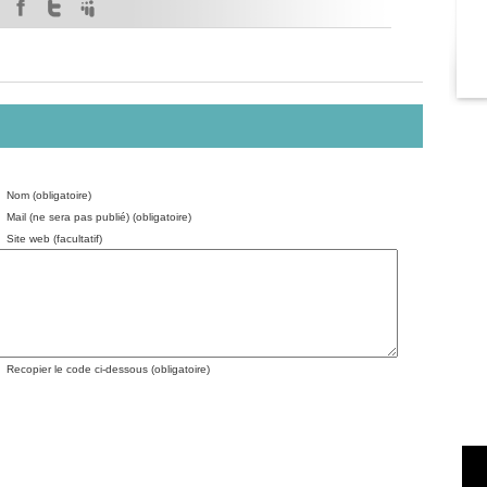
Nom (obligatoire)
Mail (ne sera pas publié) (obligatoire)
Site web (facultatif)
Recopier le code ci-dessous (obligatoire)