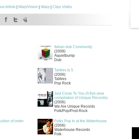
us Artists
|
WarpVision
|
Warp
|
Clips Vidéo
Italian dub Community
(2008)
Aquietbump
Dub
Talitres Is 5
(2006)
Talitres
Pop Rock
Just Close To You (A five-year
compilation of Unique Records)
(2006)
We Are Unique Records
Folk/Pop/Post-Rock
ruction of order
Folks Pop In at the Waterhouse
(2006)
Waterhouse Records
Folk