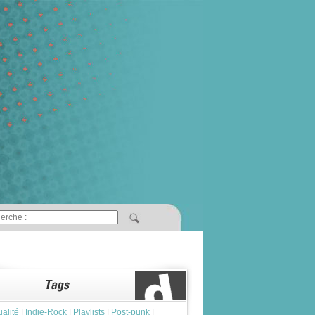
ualité
|
Indie-Rock
|
Playlists
|
Post-punk
|