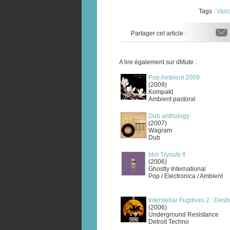
Tags :
Vario
Partager cet article :
A lire également sur dMute :
Pop Ambient 2009
(2009)
Kompakt
Ambient pastoral
Dub anthology
(2007)
Wagram
Dub
Idol Tryouts II
(2006)
Ghostly International
Pop / Electronica / Ambient
Interstellar Fugitives 2 : Dest
(2006)
Underground Resistance
Detroit Techno