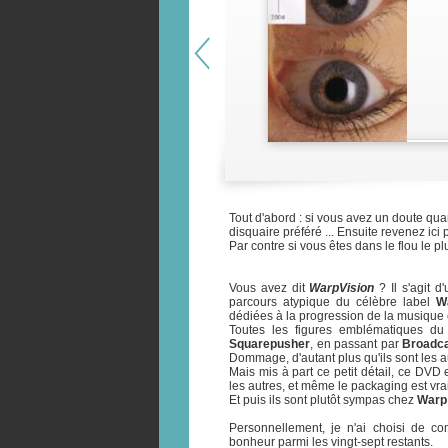
Tout d'abord : si vous avez un doute qua
disquaire préféré ... Ensuite revenez ic
Par contre si vous êtes dans le flou le pl
Vous avez dit
WarpVision
? Il s'agit d
parcours atypique du célèbre label
W
dédiées à la progression de la musique él
Toutes les figures emblématiques du 
Squarepusher
, en passant par
Broadc
Dommage, d'autant plus qu'ils sont les au
Mais mis à part ce petit détail, ce DVD 
les autres, et même le packaging est vra
Et puis ils sont plutôt sympas chez
Warp
Personnellement, je n'ai choisi de c
bonheur parmi les vingt-sept restants.