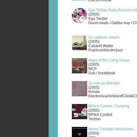
Electro-house
Ego Twister Party Ruiners vol
(2005)
Ego Twister
Doom beats / Gabba hop / C
Un cadavre exquis
(2005)
Cabaret Walter
Pop/rock/électro/jazz
Night of the Living Dread
(2005)
MCP
Dub / breakbeat
Je suis un étranger
(2005)
Ronda
Electronica/Ambiant/Click&Cl
BPitch Control: Camping
(2005)
BPitch Control
Techno
World Traveller Adventures
(2004)