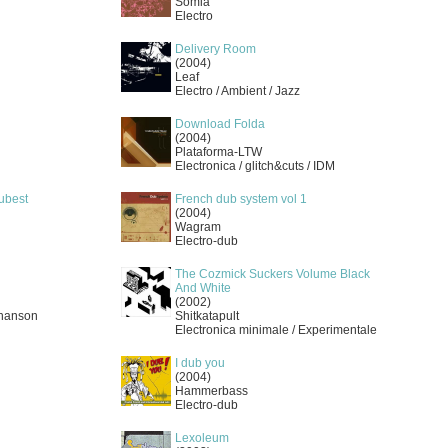
Somia
Electro
Delivery Room
(2004)
Leaf
Electro / Ambient / Jazz
Download Folda
(2004)
Plataforma-LTW
Electronica / glitch&cuts / IDM
ubest
French dub system vol 1
(2004)
Wagram
Electro-dub
The Cozmick Suckers Volume Black
And White
(2002)
Chanson
Shitkatapult
Electronica minimale / Experimentale
I dub you
(2004)
Hammerbass
Electro-dub
Lexoleum