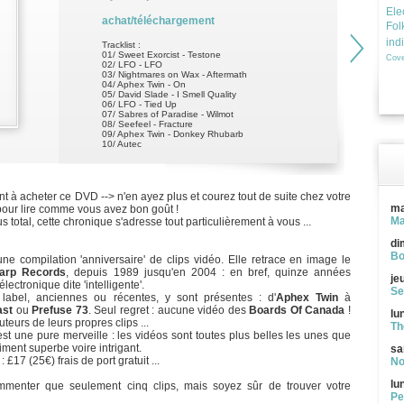
Ele
achat/téléchargement
Fol
ind
Tracklist :
01/ Sweet Exorcist - Testone
Cove
02/ LFO - LFO
03/ Nightmares on Wax - Aftermath
04/ Aphex Twin - On
05/ David Slade - I Smell Quality
06/ LFO - Tied Up
07/ Sabres of Paradise - Wilmot
08/ Seefeel - Fracture
09/ Aphex Twin - Donkey Rhubarb
10/ Autec
nt à acheter ce DVD --> n'en ayez plus et courez tout de suite chez votre
ma
i pour lire comme vous avez bon goût !
Ma
us total, cette chronique s'adresse tout particulièrement à vous ...
di
Bo
'une compilation 'anniversaire' de clips vidéo. Elle retrace en image le
arp Records
, depuis 1989 jusqu'en 2004 : en bref, quinze années
je
ectronique dite 'intelligente'.
Se
label, anciennes ou récentes, y sont présentes : d'
Aphex Twin
à
ast
ou
Prefuse 73
. Seul regret : aucune vidéo des
Boards Of Canada
!
lu
teurs de leurs propres clips ...
Th
est une pure merveille : les vidéos sont toutes plus belles les unes que
iment superbe voire intrigant.
sa
: £17 (25€) frais de port gratuit ...
No
lu
ommenter que seulement cinq clips, mais soyez sûr de trouver votre
Pe