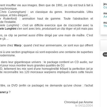
je
ent insuffler vie aux images. Bien que de 1991, ce clip est tout à fait à
Co
 anachronique.
 Chris Cunningham)
: un classique du genre. Incontournable. Ultra
me
ique, et très élégant ...
Am
 Rutterford)
: animation haut de gamme. Toute l'abstraction et
de l'instable.
ma
iele Lunghini)
: c'est un difficile exercice que de s'accorder avec la
Th
ele Lunghini
s'en sort avec brio, produisant un clip léger et joli mais pas
s, ce clip se permet aussi d'être dirigé par une main de maître. C'est
 çà ...
izarre chez
Warp
: quand c'est leur anniversaire, ce sont eux qui offrent
 aussi à une section graphique où sont exposées une centaine de superbes
ne
 modernisme.
dans leur gigantesque univers : le package contient un CD audio, sur
nt pour nous montrer leurs grandes qualités de DJ.
, tellement les mix sont d'une homogénéïté frôlant la perfection (et je
de reconnaître les 120 morceaux warpiens impliqués dans cette heure
e titre, ce DVD (enfin ce package) ne demande qu'une chose : l'achat
anet µ
?
Chroniqué par Anome
le 04/11/2004