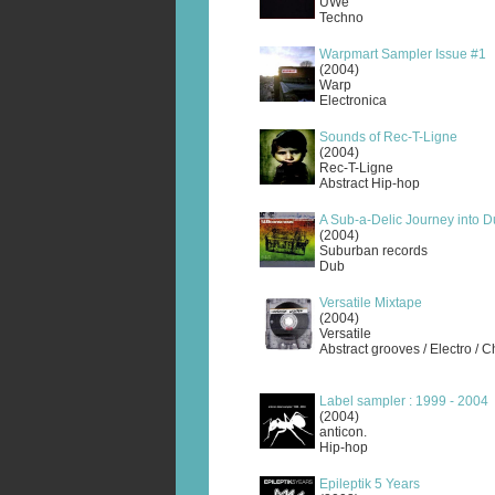
UWe
Techno
Warpmart Sampler Issue #1
(2004)
Warp
Electronica
Sounds of Rec-T-Ligne
(2004)
Rec-T-Ligne
Abstract Hip-hop
A Sub-a-Delic Journey into D
(2004)
Suburban records
Dub
Versatile Mixtape
(2004)
Versatile
Abstract grooves / Electro / 
Label sampler : 1999 - 2004
(2004)
anticon.
Hip-hop
Epileptik 5 Years