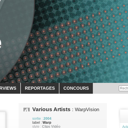
ERVIEWS
REPORTAGES
CONCOURS
Various Artists
: WarpVision
sortie :
2004
label :
Warp
style :
Clips Vidéo
Act