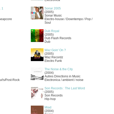
Electronica
. 1
Sonar 2005
(2005)
Sonar Music
heapcore
Electro-house / Downtempo / Pop /
Soul
Dub Royal
(2005)
Dub Flash Records
Dub
Waz Goin' On ?
(2005)
Waz Recordz
Electro Funk
The Noise & the City
(2004)
Autres Directions in Music
ut's/Post-Rock
Electronica / ambient / noise
Son Records : The Last Word
(2005)
Son Records
Hip-hop
Miad
(2004)