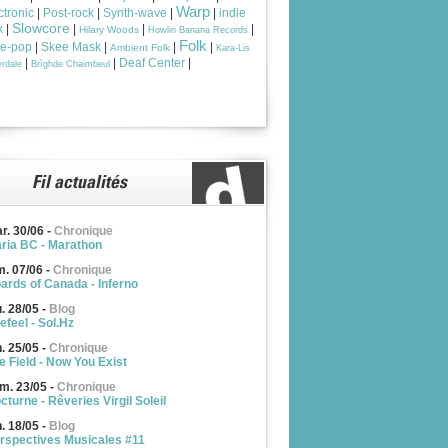
Warp
ctronic
|
Post-rock
|
Synth-wave
|
|
indie
Slowcore
k
|
|
|
|
Hilary Woods
Howlin Banana Records
Folk
ie-pop
|
Skee Mask
|
|
|
Ambient Folk
Kara-Lis
|
|
Deaf Center
|
rdale
Brìghde Chaimbeul
r. 30/06
-
Chronique
ria BC - Marathon
m. 07/06
-
Chronique
ards of Canada - Inferno
u. 28/05
-
Blog
efeel - Sol.Hz
n. 25/05
-
Chronique
e Field - Now You Exist
m. 23/05
-
Chronique
cturne - Rêveries Virgil Soleil
n. 18/05
-
Blog
rspectives Musicales #11