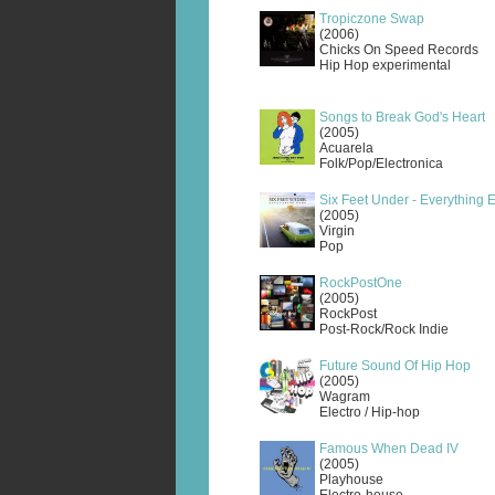
Tropiczone Swap
(2006)
Chicks On Speed Records
Hip Hop experimental
Songs to Break God's Heart
(2005)
Acuarela
Folk/Pop/Electronica
Six Feet Under - Everything 
(2005)
Virgin
Pop
RockPostOne
(2005)
RockPost
Post-Rock/Rock Indie
Future Sound Of Hip Hop
(2005)
Wagram
Electro / Hip-hop
Famous When Dead IV
(2005)
Playhouse