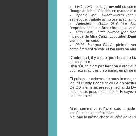
LFO - LFO
: collage inventif ou comm
l'image du label : à la fois en avance et
Aphex Twin - Windowlicker (par
esthétique, parfaite symbiose avec la mus
Autechre - Gantz Graf (par Alex
l'expérimentation d'
Autechre
au service 
Mira Calix - Little Numba (par Dan
musique de
Mira Calix
. Et pourtant
Dani
vide pour un sous.
Plaid - Itsu (par Pleix)
: plein de sen
complètement décalé et fou mais on aime
D'autre part, il y a quelque chose de b
des cadeaux.
Bien sûr, ce n'est pas tout : on a droit
pochettes, au design original, empli de
Et puis pour achever de nous immerger 
lequel
Buddy Peace
et
ZILLA
en profite
Ce CD mériterait presque l'achat du DVD
pèse, sous-pèse mes mots !). Essayez 
hallucinante !
Ainsi, comme vous l'avez saisi à just
immédiat et sans rémission.
A quand la même chose du côté de la
Pl