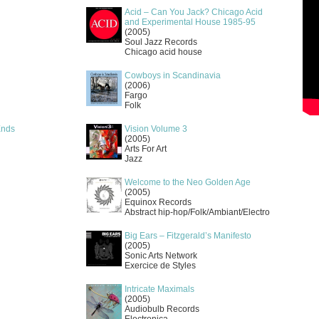
Acid – Can You Jack? Chicago Acid
and Experimental House 1985-95
(2005)
Soul Jazz Records
Chicago acid house
Cowboys in Scandinavia
(2006)
Fargo
Folk
Ends
Vision Volume 3
(2005)
Arts For Art
Jazz
Welcome to the Neo Golden Age
(2005)
Equinox Records
Abstract hip-hop/Folk/Ambiant/Electro
Big Ears – Fitzgerald’s Manifesto
(2005)
Sonic Arts Network
Exercice de Styles
Intricate Maximals
(2005)
Audiobulb Records