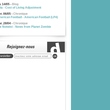
u. 14/05
-
Blog
la - Cost of Living Adjustment
r. 06/05
-
Chronique
erican Football - American Football (LP4)
r. 28/04
-
Chronique
e Notwist - News from Planet Zombie
wsletter :
ok