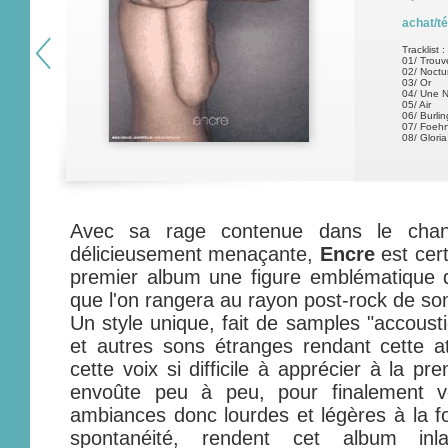
achat/t
Tracklist :
01/ Trouv
02/ Noctu
03/ Or
04/ Une N
05/ Air
06/ Burli
07/ Foeh
08/ Gloria
Avec sa rage contenue dans le chan
délicieusement menaçante,
Encre
est cer
premier album une figure emblématique d
que l'on rangera au rayon post-rock de so
Un style unique, fait de samples "accousti
et autres sons étranges rendant cette a
cette voix si difficile à apprécier à la p
envoûte peu à peu, pour finalement v
ambiances donc lourdes et légères à la foi
spontanéité, rendent cet album inl