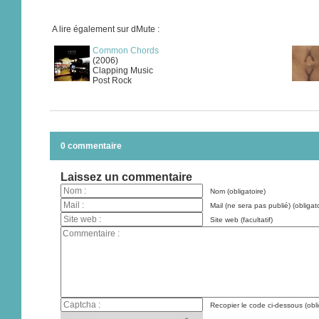
A lire également sur dMute :
Common Chords
(2006)
Clapping Music
Post Rock
0 commentaire
Laissez un commentaire
Nom (obligatoire)
Mail (ne sera pas publié) (obligato
Site web (facultatif)
Recopier le code ci-dessous (obli