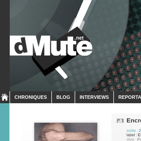
CHRONIQUES
BLOG
INTERVIEWS
REPORT
Encr
sortie :
2
label :
C
style :
Po