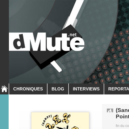
CHRONIQUES
BLOG
INTERVIEWS
REPORT
(San
Poin
fin du c