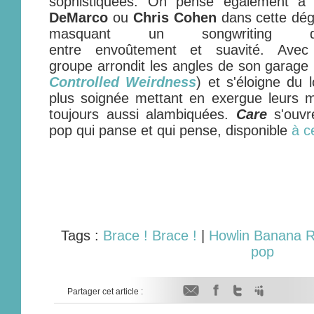
sophistiquées. On pense également à
DeMarco
ou
Chris Cohen
dans cette dég
masquant un songwriting 
entre envoûtement et suavité. Ave
groupe arrondit les angles de son garage r
Controlled Weirdness
) et s'éloigne du l
plus soignée mettant en exergue leurs m
toujours aussi alambiquées.
Care
s'ouvr
pop qui panse et qui pense, disponible
à c
Tags :
Brace ! Brace !
|
Howlin Banana 
pop
Partager cet article :