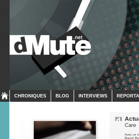
CHRONIQUES
BLOG
INTERVIEWS
REPORT
Actua
Care
Avec ce m
Brace! Bra