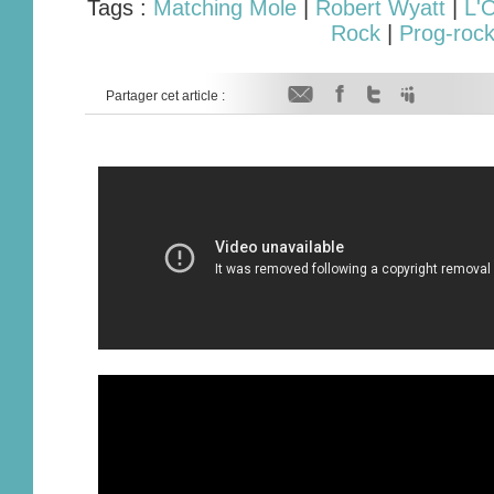
Tags :
Matching Mole
|
Robert Wyatt
|
L'O
Rock
|
Prog-roc
Partager cet article :