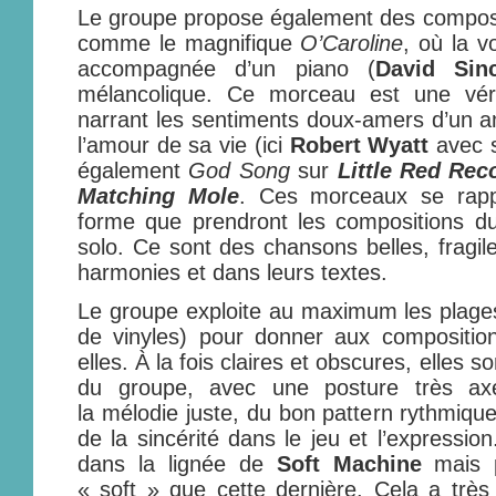
Le groupe propose également des composit
comme le magnifique
O’Caroline
, où la v
accompagnée d’un piano (
David Sinc
mélancolique. Ce morceau est une véri
narrant les sentiments doux-amers d’un a
l’amour de sa vie (ici
Robert Wyatt
avec s
également
God Song
sur
Little Red Rec
Matching Mole
. Ces morceaux se rapp
forme que prendront les compositions du
solo. Ce sont des chansons belles, fragile
harmonies et dans leurs textes.
Le groupe exploite au maximum les plages
de vinyles) pour donner aux compositio
elles. À la fois claires et obscures, elles so
du groupe, avec une posture très ax
la mélodie juste, du bon pattern rythmiqu
de la sincérité dans le jeu et l’expressio
dans la lignée de
Soft Machine
mais p
« soft » que cette dernière. Cela a trè