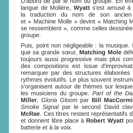
D’abord de par le nom du groupe. En effet
langue de Molière,
Wyatt
s’est amusé à 
la traduction du nom de son ancie
et « Machine Molle » devint « Matching M
se ressemblent », comme celles dessinée
groupe.
Puis, point non négligeable : la musique.
que sa grande sœur,
Matching Mole
déf
toujours aussi progressive mais plus co
des compositions est issue d’improvisat
remarquer par des structures élaborées 
rythmes évolutifs. Le plus souvent instru
s’organisent autour de thèmes sur lesque
les musiciens du groupe.
Part of the D
Miller
,
Gloria Gloom
par
Bill MacCormi
Smoke Signal
par le second David clav
McRae
. Ces titres restent représentatifs 
et donnent libre place à
Robert Wyatt
pou
batterie et à la voix.