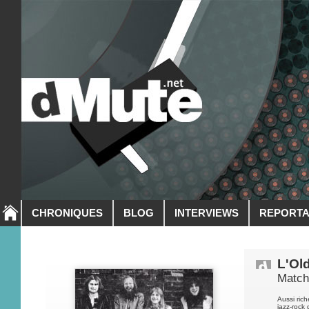
CHRONIQUES
BLOG
INTERVIEWS
REPORT
L'Ol
Match
Aussi ric
jazz-rock