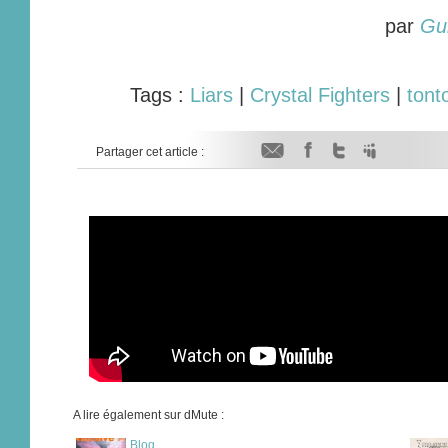
par
Gu
Tags :
Liars
|
Crystal Fighters
|
tont
Partager cet article :
A lire également sur dMute :
Blog