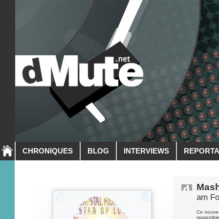
CHRONIQUES
BLOG
INTERVIEWS
REPORT
Mash
am Fo
Ce nouvea
rassemble 