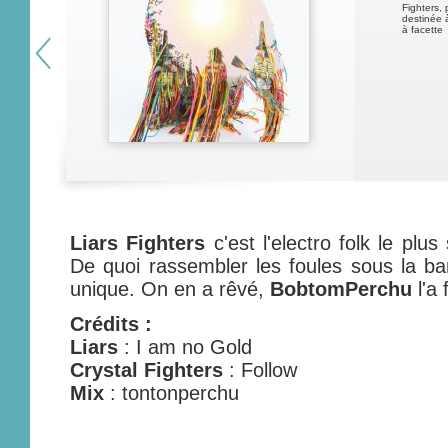
Fighters, 
destinée 
à facette
Liars Fighters
c'est l'electro folk le plus 
De quoi rassembler les foules sous la b
unique. On en a rêvé,
BobtomPerchu
l'a 
Crédits :
Liars
: I am no Gold
Crystal Fighters
: Follow
Mix
: tontonperchu