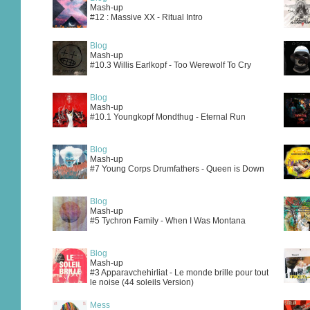
Mash-up
#12 : Massive XX - Ritual Intro
Blog
Mash-up
#10.3 Willis Earlkopf - Too Werewolf To Cry
Blog
Mash-up
#10.1 Youngkopf Mondthug - Eternal Run
Blog
Mash-up
#7 Young Corps Drumfathers - Queen is Down
Blog
Mash-up
#5 Tychron Family - When I Was Montana
Blog
Mash-up
#3 Apparavchehirliat - Le monde brille pour tout
le noise (44 soleils Version)
Mess