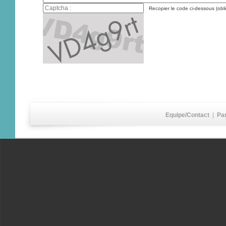
Recopier le code ci-dessous (obli
Equipe/Contact
|
Pa